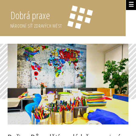
☰
Dobrá praxe
NÁRODNÍ SÍŤ ZDRAVÝCH MĚST