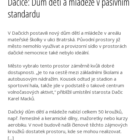
Dačice: Dům dětí a mládeže v pasivním
standardu
V Dačicích postavili nový dům dětí a mládeže v areálu
mateřské školky v ulici Bratrská. Původní prostory již
město nemohlo využívat a provizorní sídlo v prostorách
dačické nemocnice také nebylo ideální.
Město vybralo tento prostor záměrně kvůli dobré
dostupnosti. „Je to na cestě mezi základními školami a
autobusovým nádražím. Kousek odtud je stadion a
sportovní hala, takže jde v podstatě o takové centrum
volnočasových aktivit,“ přiblížil umístění starosta Dačic
Karel Macků.
Dačický dům dětí a mládeže nabízí celkem 50 kroužků,
např. řemeslné a keramické dílny, mažoretky nebo kurzy
aerobiku. V nové budově našli členové těchto zájmových
kroužků dostatek prostoru, kde se mohou realizovat.
[...]