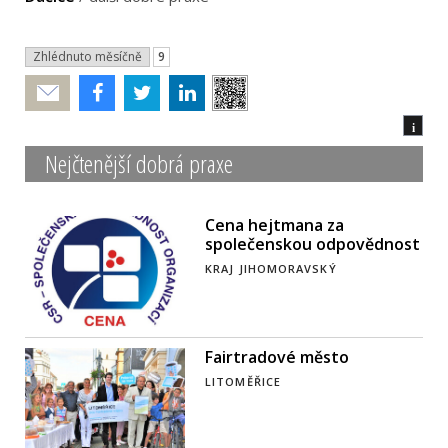
Zhlédnuto měsíčně
9
Poslat
i
Nejčtenější dobrá praxe
Cena hejtmana za
společenskou odpovědnost
KRAJ JIHOMORAVSKÝ
Fairtradové město
LITOMĚŘICE