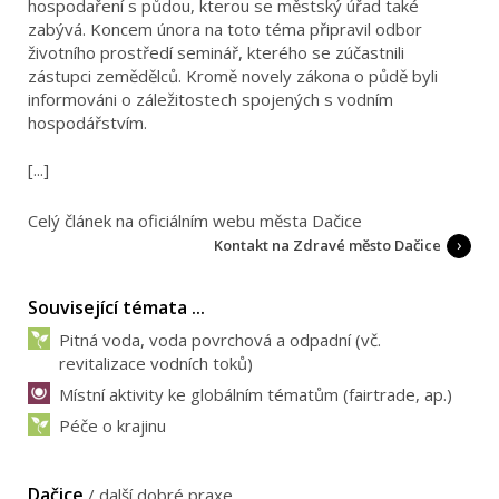
hospodaření s půdou, kterou se městský úřad také
zabývá. Koncem února na toto téma připravil odbor
životního prostředí seminář, kterého se zúčastnili
zástupci zemědělců. Kromě novely zákona o půdě byli
informováni o záležitostech spojených s vodním
hospodářstvím.
[...]
Celý článek na oficiálním webu města Dačice
Kontakt na Zdravé město Dačice
Související témata ...
Pitná voda, voda povrchová a odpadní (vč.
revitalizace vodních toků)
Místní aktivity ke globálním tématům (fairtrade, ap.)
Péče o krajinu
Dačice
/
další dobré praxe