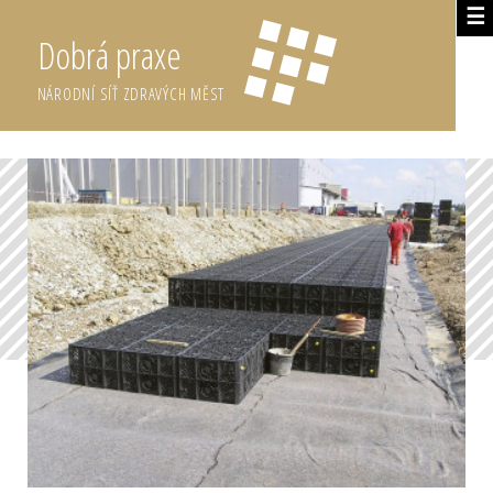
☰
Dobrá praxe
NÁRODNÍ SÍŤ ZDRAVÝCH MĚST