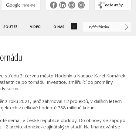
.
naše weby..
i
SOUTĚŽ
VIDEO
O NÁS
 tornádu
ů ve středu 3. června město Hodonín a Nadace Karel Komárek
Bažantnice po tornádu. Investice, směřující do proměny
rdy korun.
 z roku 2021, jenž zahrnoval 12 projektů, v dalších letech
ojektech v celkové hodnotě 788 milionů korun.
fě nemají v České republice obdoby. Do obnovy se zapojilo
z 12 architektonicko-krajinářských studií. Na financování se