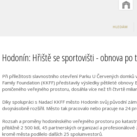
HLEDÁM
Hodonín: Hřiště se sportovišti - obnova po
Při příležitosti slavnostního otevření Parku U Červených domk
Family Foundation (KKFF) představily výsledky pětileté obnovy 
poničeného veřejného prostoru, dosáhla více než tři čtvrtě milia
Díky spolupráci s Nadací KKFF město Hodonín svůj původní záměr
dvojnásobně rozšířil. Město tak pracovalo nebo pracuje na 24 pr
Rozsah a proměny hodonínského veřejného prostoru po katastro
přibližně 2 500 lidí, 45 partnerských organizací a profesionálové 
kromě města podílelo dalších 25 spoluinvestorů.