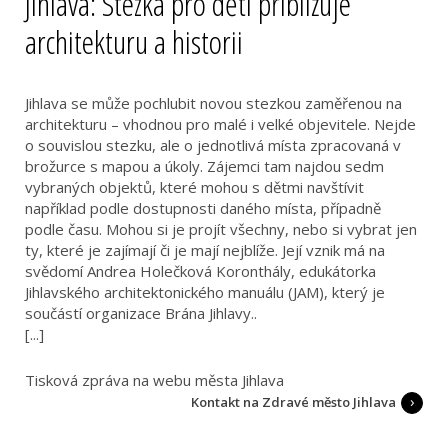
Jihlava: Stezka pro děti přibližuje
architekturu a historii
Jihlava se může pochlubit novou stezkou zaměřenou na
architekturu – vhodnou pro malé i velké objevitele. Nejde
o souvislou stezku, ale o jednotlivá místa zpracovaná v
brožurce s mapou a úkoly. Zájemci tam najdou sedm
vybraných objektů, které mohou s dětmi navštívit
například podle dostupnosti daného místa, případně
podle času. Mohou si je projít všechny, nebo si vybrat jen
ty, které je zajímají či je mají nejblíže. Její vznik má na
svědomí Andrea Holečková Koronthály, edukátorka
Jihlavského architektonického manuálu (JAM), který je
součástí organizace Brána Jihlavy..
[...]
Tisková zpráva na webu města Jihlava
Kontakt na Zdravé město Jihlava