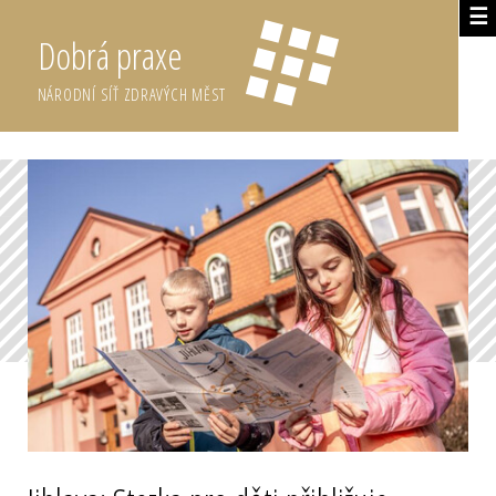
☰
Dobrá praxe
NÁRODNÍ SÍŤ ZDRAVÝCH MĚST