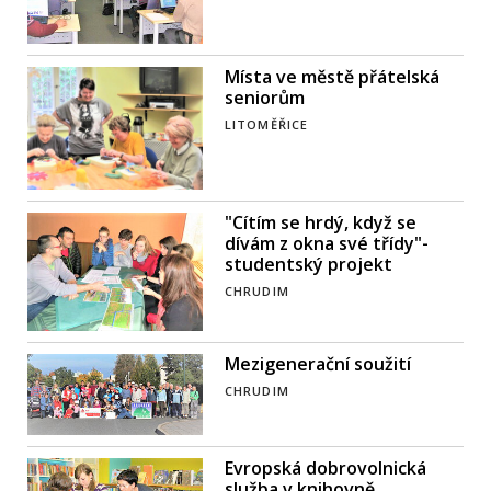
Místa ve městě přátelská
seniorům
LITOMĚŘICE
"Cítím se hrdý, když se
dívám z okna své třídy"-
studentský projekt
CHRUDIM
Mezigenerační soužití
CHRUDIM
Evropská dobrovolnická
služba v knihovně