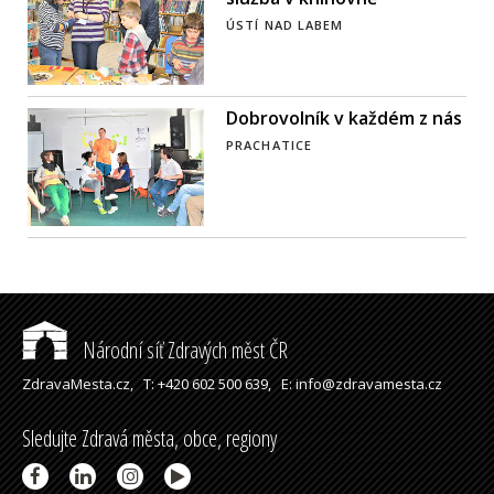
ÚSTÍ NAD LABEM
Dobrovolník v každém z nás
PRACHATICE
Národní síť Zdravých měst ČR
ZdravaMesta.cz,
T: +420 602 500 639,
E: info@zdravamesta.cz
Sledujte Zdravá města, obce, regiony