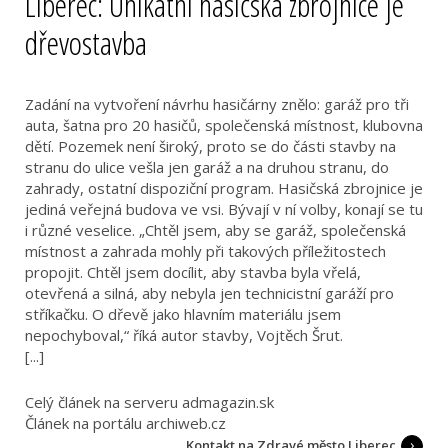
Liberec: Unikátní hasičská zbrojnice je
dřevostavba
Zadání na vytvoření návrhu hasičárny znělo: garáž pro tři
auta, šatna pro 20 hasičů, společenská místnost, klubovna
dětí. Pozemek není široký, proto se do části stavby na
stranu do ulice vešla jen garáž a na druhou stranu, do
zahrady, ostatní dispoziční program. Hasičská zbrojnice je
jediná veřejná budova ve vsi. Bývají v ní volby, konají se tu
i různé veselice. „Chtěl jsem, aby se garáž, společenská
místnost a zahrada mohly při takových příležitostech
propojit. Chtěl jsem docílit, aby stavba byla vřelá,
otevřená a silná, aby nebyla jen technicistní garáží pro
stříkačku. O dřevě jako hlavním materiálu jsem
nepochyboval,“ říká autor stavby, Vojtěch Šrut.
[...]
Celý článek na serveru admagazin.sk
Článek na portálu archiweb.cz
Kontakt na Zdravé město Liberec