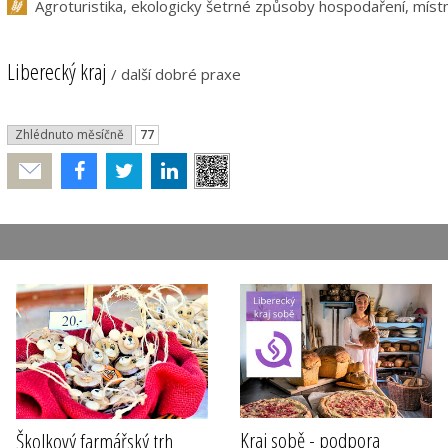
Agroturistika, ekologicky šetrné způsoby hospodaření, míst
Liberecký kraj
/
další dobré praxe
Zhlédnuto měsíčně
77
Poslat
Kraj sobě - podpora
Školkový farmářský trh