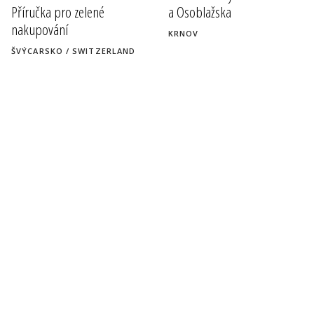
Příručka pro zelené
a Osoblažska
nakupování
KRNOV
ŠVÝCARSKO / SWITZERLAND