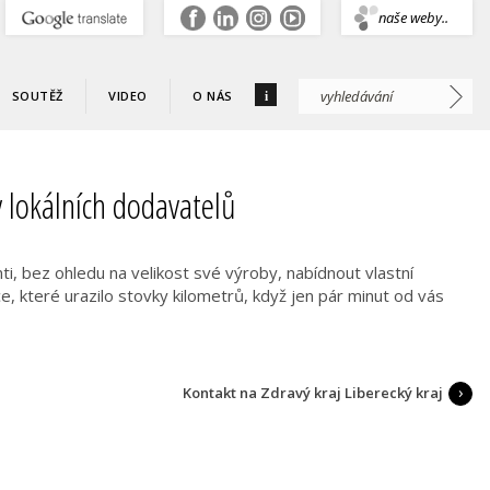
.
naše weby..
i
SOUTĚŽ
VIDEO
O NÁS
ty lokálních dodavatelů
i, bez ohledu na velikost své výroby, nabídnout vlastní
e, které urazilo stovky kilometrů, když jen pár minut od vás
Kontakt na Zdravý kraj Liberecký kraj