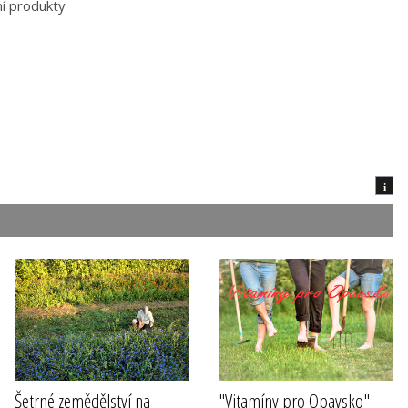
ní produkty
i
Šetrné zemědělství na
"Vitamíny pro Opavsko" -