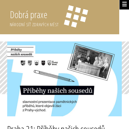
☰
Dobrá praxe
NÁRODNÍ SÍŤ ZDRAVÝCH MĚST
Praha 21: Příběhy našich sousedů