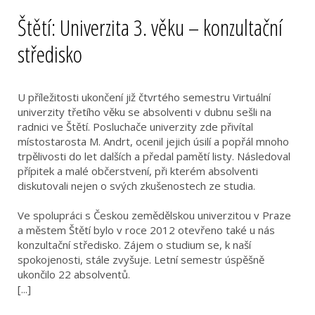
Štětí: Univerzita 3. věku – konzultační
středisko
U příležitosti ukončení již čtvrtého semestru Virtuální
univerzity třetího věku se absolventi v dubnu sešli na
radnici ve Štětí. Posluchače univerzity zde přivítal
místostarosta M. Andrt, ocenil jejich úsilí a popřál mnoho
trpělivosti do let dalších a předal pamětí listy. Následoval
přípitek a malé občerstvení, při kterém absolventi
diskutovali nejen o svých zkušenostech ze studia.
Ve spolupráci s Českou zemědělskou univerzitou v Praze
a městem Štětí bylo v roce 2012 otevřeno také u nás
konzultační středisko. Zájem o studium se, k naší
spokojenosti, stále zvyšuje. Letní semestr úspěšně
ukončilo 22 absolventů.
[...]