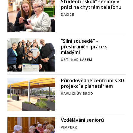
Studenti "školí" seniory v
práci na chytrém telefonu
DAČICE
"Silní sousedé" -
přeshraniční práce s
mladými
ÚSTÍ NAD LABEM
Přírodovědné centrum s 3D
projekcí a planetáriem
HAVLÍČKŮV BROD
Vzdělávání seniorů
VIMPERK