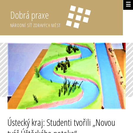
☰
Dobrá praxe
NÁRODNÍ SÍŤ ZDRAVÝCH MĚST
Ústecký kraj: Studenti tvořili „Novou