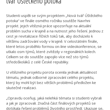
tvář Úštěckého potoka“
Studenti uspěli se svým projektem „Nová tvář Úštěckého
potoka“ ve finále osmého ročníku soutěže Navrhni
projekt. Jejich vítězná práce upozorňuje na aktuální
problém sucha v krajině a na nutnost jeho řešení. Jednou z
cest je revitalizace říčních toků tak, aby docházelo k
většímu zadržování vody v krajině. V celostátním finále,
které letos proběhlo formou on-line videokonference, se
utkalo osm týmů, které zvítězily v regionálních kolech.
Celkem se do soutěže zapojilo více než sto týmů
středoškoláků z celé České republiky.
U vítězného projektu porota ocenila jednak aktuálnost
tématu, jednak odborné zpracování celého projektu,
který by mohl být bez větších problémů předložen ke
skutečné realizaci.
„Opravdu oceňuji, jaká nelehká témata si studenti vybrali
a jak je zpracovali. Značná část finálových projektů se
dotýkala řešení problémů životního prostředí. Ukazuje se,