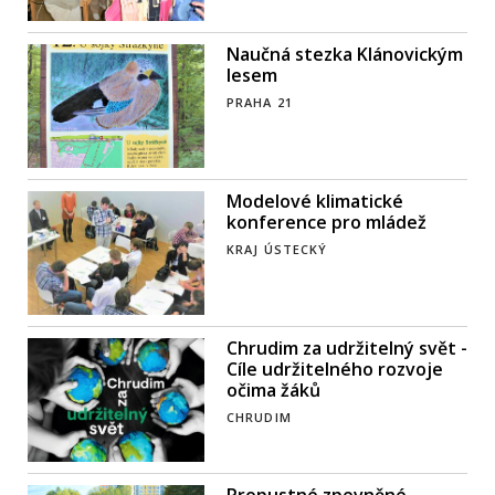
Naučná stezka Klánovickým
lesem
PRAHA 21
Modelové klimatické
konference pro mládež
KRAJ ÚSTECKÝ
Chrudim za udržitelný svět -
Cíle udržitelného rozvoje
očima žáků
CHRUDIM
Propustné zpevněné