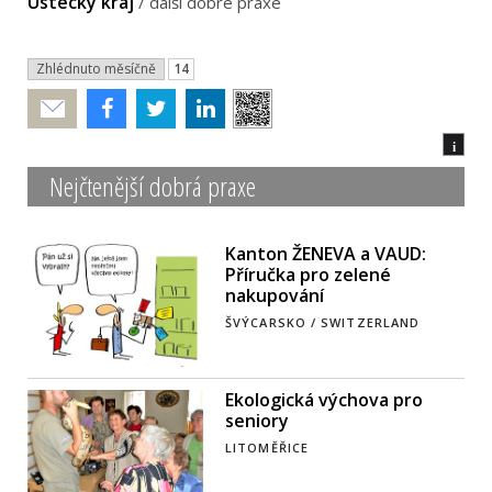
Ústecký kraj
/
další dobré praxe
Zhlédnuto měsíčně
14
Poslat
i
Nejčtenější dobrá praxe
Kanton ŽENEVA a VAUD:
Příručka pro zelené
nakupování
ŠVÝCARSKO / SWITZERLAND
Ekologická výchova pro
seniory
LITOMĚŘICE