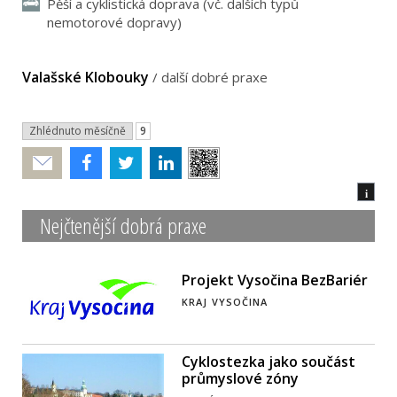
Pěší a cyklistická doprava (vč. dalších typů
nemotorové dopravy)
Valašské Klobouky
/
další dobré praxe
Zhlédnuto měsíčně
9
Poslat
i
Nejčtenější dobrá praxe
Projekt Vysočina BezBariér
KRAJ VYSOČINA
Cyklostezka jako součást
průmyslové zóny