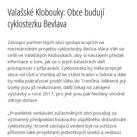
Valašské Klobouky: Obce budují
cyklostezku Bevlava
Zástupci partnerských obcí spolupracujících na
mezinárodním projektu cyklostezky Bečva-Vlára-Váh se
sešli ve Valašských Kloboukách, aby si navzájem předali
informace o tom, jak se v jejich katastrech daří
postupovat v přípravách. Cyklostezka by měla propojit
obce od Ústí u Vsetína až ke státní hranici v Sidonii a dále
by měla pokračovat podél Váhu do Trenčína. Některé její
úseky jsou již realizované, další čekají na zahájení
výstavby v roce 2017, pro jiné jsou pak hledány vhodné
zdroje dotace.
„Pravidelné setkávání zúčastněných obcí považuji za
významný předpoklad budoucího úspěšného dobudování
cyklostezky. Kromě zástupců vedení byli na schůzce
přítomni také projektanti jednotlivých úseků a vedoucí