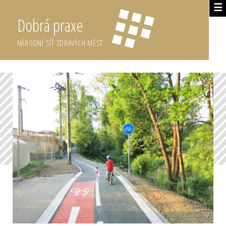
☰
Dobrá praxe
NÁRODNÍ SÍŤ ZDRAVÝCH MĚST