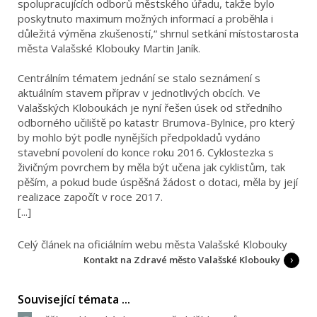
spolupracujících odborů městského úřadu, takže bylo
poskytnuto maximum možných informací a proběhla i
důležitá výměna zkušeností,“ shrnul setkání místostarosta
města Valašské Klobouky Martin Janík.
Centrálním tématem jednání se stalo seznámení s
aktuálním stavem příprav v jednotlivých obcích. Ve
Valašských Kloboukách je nyní řešen úsek od středního
odborného učiliště po katastr Brumova-Bylnice, pro který
by mohlo být podle nynějších předpokladů vydáno
stavební povolení do konce roku 2016. Cyklostezka s
živičným povrchem by měla být učena jak cyklistům, tak
pěším, a pokud bude úspěšná žádost o dotaci, měla by její
realizace započít v roce 2017.
[...]
Celý článek na oficiálním webu města Valašské Klobouky
Kontakt na Zdravé město Valašské Klobouky
Související témata ...