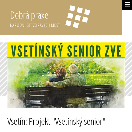
☰
Dobrá praxe
NÁRODNÍ SÍŤ ZDRAVÝCH MĚST
Vsetín: Projekt "Vsetínský senior"