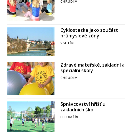
CHRUDIM
Cyklostezka jako součást
průmyslové zóny
VSETÍN
Zdravé mateřské, základní a
speciální školy
CHRUDIM
Správcovství hřišť u
základních škol
LITOMĚŘICE