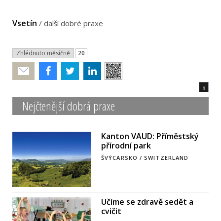
Vsetín
/
další dobré praxe
Zhlédnuto měsíčně
20
Poslat
i
Nejčtenější dobrá praxe
Kanton VAUD: Příměstský
přírodní park
ŠVÝCARSKO / SWITZERLAND
Učíme se zdravě sedět a
cvičit