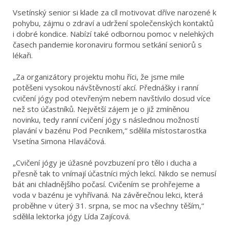
Vsetínský senior si klade za cíl motivovat dříve narozené k
pohybu, zájmu o zdraví a udržení společenských kontaktů
i dobré kondice. Nabízí také odbornou pomoc v nelehkých
časech pandemie koronaviru formou setkání seniorů s
lékaři.
„Za organizátory projektu mohu říci, že jsme mile
potěšeni vysokou návštěvností akcí. Přednášky i ranní
cvičení jógy pod otevřeným nebem navštívilo dosud více
než sto účastníků. Největší zájem je o již zmíněnou
novinku, tedy ranní cvičení jógy s následnou možností
plavání v bazénu Pod Pecníkem,“ sdělila místostarostka
Vsetína Simona Hlaváčová.
„Cvičení jógy je úžasné povzbuzení pro tělo i ducha a
přesně tak to vnímají účastníci mých lekcí. Nikdo se nemusí
bát ani chladnějšího počasí. Cvičením se prohřejeme a
voda v bazénu je vyhřívaná. Na závěrečnou lekci, která
proběhne v úterý 31. srpna, se moc na všechny těším,“
sdělila lektorka jógy Lída Zajícová.