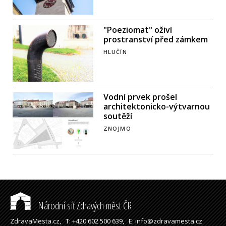
"Poeziomat" oživí
prostranství před zámkem
HLUČÍN
Vodní prvek prošel
architektonicko-výtvarnou
soutěží
ZNOJMO
Národní síť Zdravých měst ČR
ZdravaMesta.cz,
T: +420 602 500 639,
E: info@zdravamesta.cz