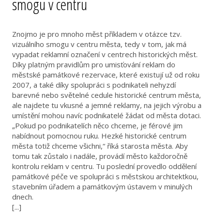
smogu v centru
Znojmo je pro mnoho měst příkladem v otázce tzv.
vizuálního smogu v centru města, tedy v tom, jak má
vypadat reklamní označení v centrech historických měst.
Díky platným pravidlům pro umisťování reklam do
městské památkové rezervace, které existují už od roku
2007, a také díky spolupráci s podnikateli nehyzdí
barevné nebo světelné cedule historické centrum města,
ale najdete tu vkusné a jemné reklamy, na jejich výrobu a
umístění mohou navíc podnikatelé žádat od města dotaci.
„Pokud po podnikatelích něco chceme, je férové jim
nabídnout pomocnou ruku. Hezké historické centrum
města totiž chceme všichni,“ říká starosta města. Aby
tomu tak zůstalo i nadále, provádí město každoročně
kontrolu reklam v centru. Tu poslední provedlo oddělení
památkové péče ve spolupráci s městskou architektkou,
stavebním úřadem a památkovým ústavem v minulých
dnech.
[...]