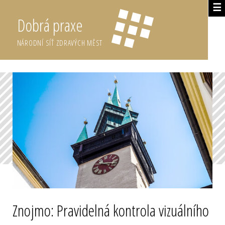
☰
Dobrá praxe
NÁRODNÍ SÍŤ ZDRAVÝCH MĚST
Znojmo: Pravidelná kontrola vizuálního