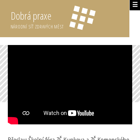
☰
Dobrá praxe
NÁRODNÍ SÍŤ ZDRAVÝCH MĚST
Břeclav: Školní fóra ZŠ Kupkova a ZŠ Komenského