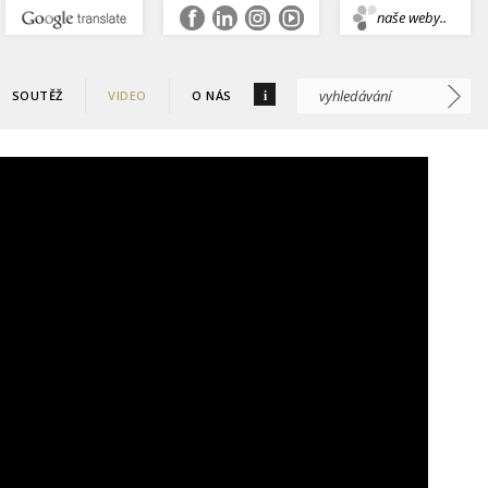
.
naše weby..
i
SOUTĚŽ
VIDEO
O NÁS