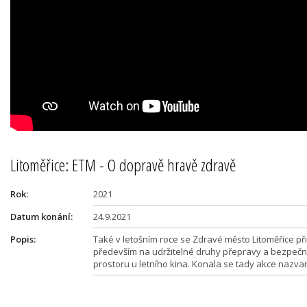
Litoměřice: ETM - O dopravě hravě zdravě
Rok:
2021
Datum konání:
24.9.2021
Popis:
Také v letošním roce se Zdravé město Litoměřice př
především na udržitelné druhy přepravy a bezpečnos
prostoru u letního kina. Konala se tady akce nazva