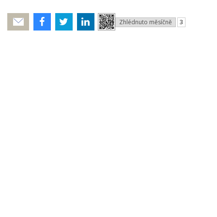
Zhlédnuto měsíčně
3
Poslat