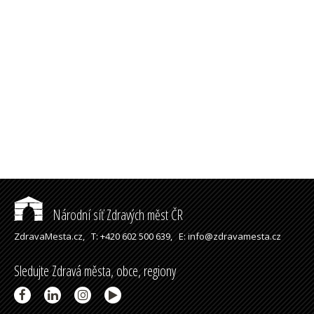
Národní síť Zdravých měst ČR
ZdravaMesta.cz,
T: +420 602 500 639,
E: info@zdravamesta.cz
Sledujte Zdravá města, obce, regiony