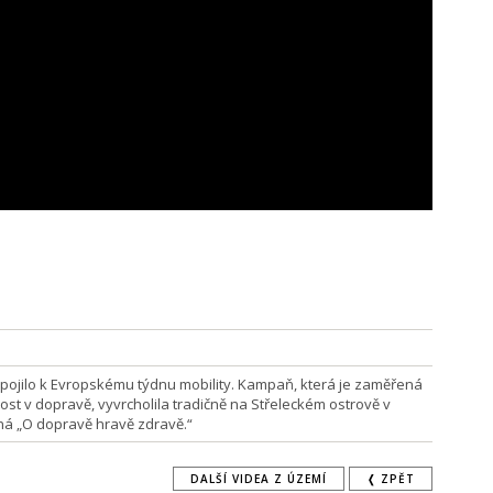
ipojilo k Evropskému týdnu mobility. Kampaň, která je zaměřená
t v dopravě, vyvrcholila tradičně na Střeleckém ostrově v
ná „O dopravě hravě zdravě.“
DALŠÍ VIDEA Z ÚZEMÍ
❬ ZPĚT