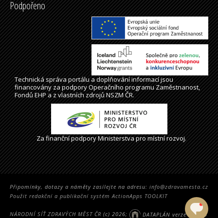
Podpořeno
Technická správa
portálu
a doplňování informací jsou
financovány za podpory Operačního programu Zaměstnanost,
Fondů EHP a z vlastních zdrojů NSZM ČR.
Za finanční podpory Ministerstva pro místní rozvoj.
Připomínky, dotazy a náměty zasílejte na adresu:
info@zdravamesta.cz
Použit redakční a publikační systém ActionApps TOOLKIT
NÁRODNÍ SÍŤ ZDRAVÝCH MĚST ČR
(c) 2026;
DATAPLÁN verze 2.5314