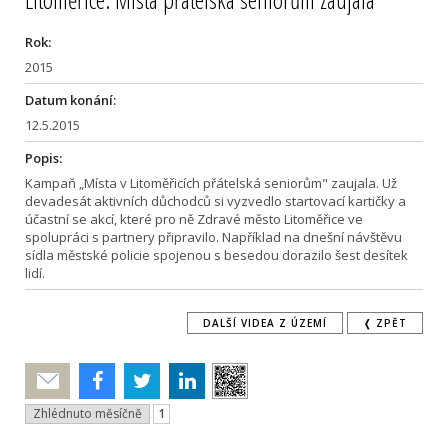
Rok:
2015
Datum konání:
12.5.2015
Popis:
Kampaň „Místa v Litoměřicích přátelská seniorům" zaujala. Už
devadesát aktivních důchodců si vyzvedlo startovací kartičky a
účastní se akcí, které pro ně Zdravé město Litoměřice ve
spolupráci s partnery připravilo. Například na dnešní návštěvu
sídla městské policie spojenou s besedou dorazilo šest desítek
lidí.
DALŠÍ VIDEA Z ÚZEMÍ
❬ ZPĚT
Poslat
Zhlédnuto měsíčně
1