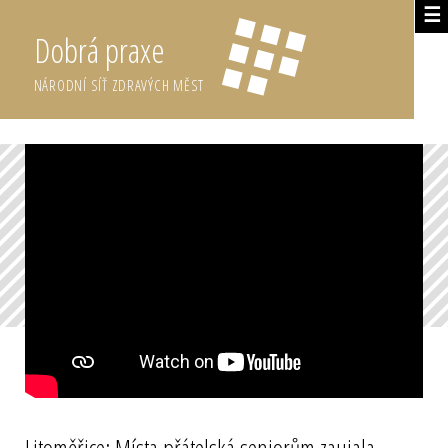
☰
Dobrá praxe
NÁRODNÍ SÍŤ ZDRAVÝCH MĚST
Litoměřice: Místa přátelská seniorům zaujala