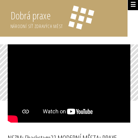
☰
Dobrá praxe
NÁRODNÍ SÍŤ ZDRAVÝCH MĚST
NSZM: [backstage2] MODERNÍ MĚSTA: PRAXE