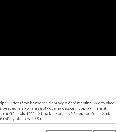
podporujících téma bezpečné dopravy a čisté mobility. Byla to akce
dé bezpečně a konala se stylově na dětském dopravním hřišti
 hřiště okolo 1000 dětí, na kole přijeli většinou rodiče s dětmi.
i přilby přímo na hřišti.