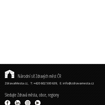
Národní síť Zdravých měst ČR
ZdravaMesta.cz,
T: +420 602 500 639,
E: info@zdravamesta.cz
Sledujte Zdravá města, obce, regiony