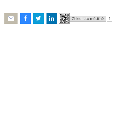
Zhlédnuto měsíčně
1
Poslat