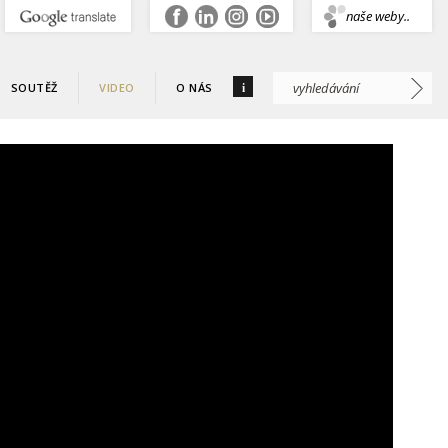
.
naše weby..
i
SOUTĚŽ
VIDEO
O NÁS