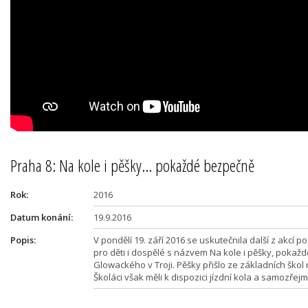
Praha 8: Na kole i pěšky… pokaždé bezpečně
Rok:
2016
Datum konání:
19.9.2016
Popis:
V pondělí 19. září 2016 se uskutečnila další z akcí 
pro děti i dospělé s názvem Na kole i pěšky, pokaž
Glowackého v Troji. Pěšky přišlo ze základních škol na
Školáci však měli k dispozici jízdní kola a samozřejmě 