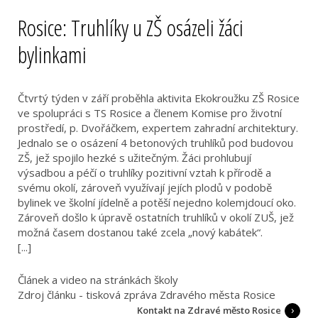
Rosice: Truhlíky u ZŠ osázeli žáci
bylinkami
Čtvrtý týden v září proběhla aktivita Ekokroužku ZŠ Rosice
ve spolupráci s TS Rosice a členem Komise pro životní
prostředí, p. Dvořáčkem, expertem zahradní architektury.
Jednalo se o osázení 4 betonových truhlíků pod budovou
ZŠ, jež spojilo hezké s užitečným. Žáci prohlubují
výsadbou a péčí o truhlíky pozitivní vztah k přírodě a
svému okolí, zároveň využívají jejích plodů v podobě
bylinek ve školní jídelně a potěší nejedno kolemjdoucí oko.
Zároveň došlo k úpravě ostatních truhlíků v okolí ZUŠ, jež
možná časem dostanou také zcela „nový kabátek“.
[...]
Článek a video na stránkách školy
Zdroj článku - tisková zpráva Zdravého města Rosice
Kontakt na Zdravé město Rosice