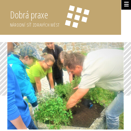
☰
Dobrá praxe
NÁRODNÍ SÍŤ ZDRAVÝCH MĚST