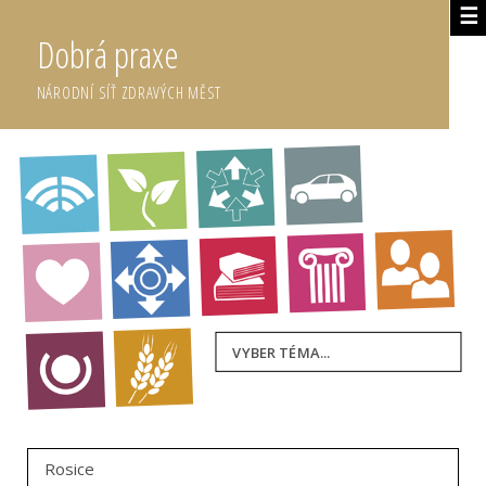
☰
Dobrá praxe
NÁRODNÍ SÍŤ ZDRAVÝCH MĚST
VYBER TÉMA...
Rosice