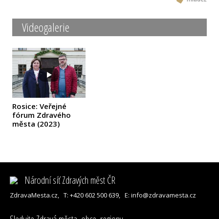
Videogalerie
Rosice: Veřejné
fórum Zdravého
města
(2023)
Národní síť Zdravých měst ČR
ZdravaMesta.cz,
T: +420 602 500 639,
E: info@zdravamesta.cz