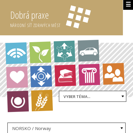
☰
Dobrá praxe
NÁRODNÍ SÍŤ ZDRAVÝCH MĚST
VYBER TÉMA...
NORSKO / Norway