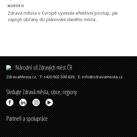
NORSKO
Zdravá města v Evropě vyvinula efektivní postup, jak
zapojit občany do plánování daného místa...
Národní síť Zdravých měst ČR
ZdravaMesta.cz,
T: +420 602 500 639,
E: info@zdravamesta.cz
Sledujte Zdravá města, obce, regiony
Partneři a spolupráce