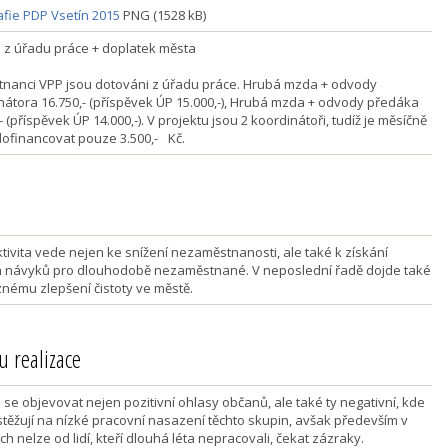
afie PDP Vsetín 2015
PNG (1528 kB)
 z úřadu práce + doplatek města
nanci VPP jsou dotováni z úřadu práce. Hrubá mzda + odvody
nátora 16.750,- (příspěvek ÚP 15.000,-), Hrubá mzda + odvody předáka
- (příspěvek ÚP 14.000,-). V projektu jsou 2 koordinátoři, tudíž je měsíčně
dofinancovat pouze 3.500,- Kč.
ktivita vede nejen ke snížení nezaměstnanosti, ale také k získání
 návyků pro dlouhodobě nezaměstnané. V neposlední řadě dojde také
znému zlepšení čistoty ve městě.
u realizace
se objevovat nejen pozitivní ohlasy občanů, ale také ty negativní, kde
 stěžují na nízké pracovní nasazení těchto skupin, avšak především v
ch nelze od lidí, kteří dlouhá léta nepracovali, čekat zázraky.