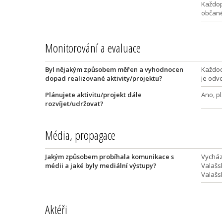
Každop
občané
Monitorování a evaluace
Byl nějakým způsobem měřen a vyhodnocen
Každod
dopad realizované aktivity/projektu?
je odve
Plánujete aktivitu/projekt dále
Ano, p
rozvíjet/udržovat?
Média, propagace
Jakým způsobem probíhala komunikace s
Vycház
médii a jaké byly mediální výstupy?
Valašs
Valašs
Aktéři