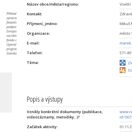
Název obce/města/regionu:
Vsetín
Příklad byl
Kontakt:
Zdravé
zpracován za
finanční
Příjmení, jméno:
Mikuš 
podpory
Evropského
Organizace:
město 
sociálního
fondu a
E-mail:
marek.
Operačního
programu
Telefon:
571 49
Zaměstnanost.
Téma:
Zv
So
Popis a výstupy
Vznikly konkrétní dokumenty (publikace,
www.re
videozáznamy, metodiky.. )?
id=367
Začátek aktivity:
01.11.