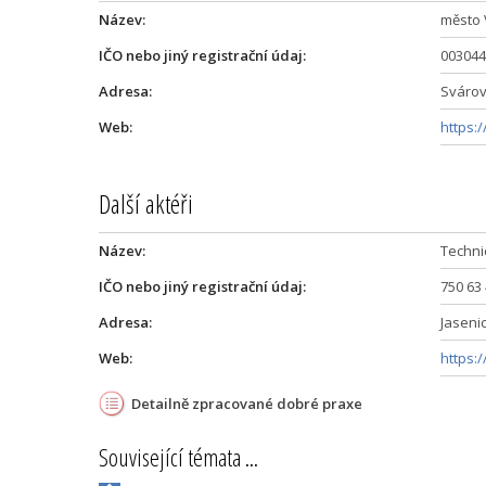
Název:
město 
IČO nebo jiný registrační údaj:
003044
Adresa:
Svárov
Web:
https:
Další aktéři
Název:
Techni
IČO nebo jiný registrační údaj:
750 63
Adresa:
Jasenic
Web:
https:
Detailně zpracované dobré praxe
Související témata ...