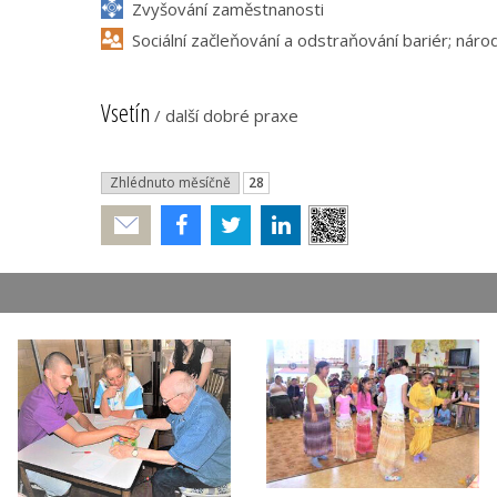
Zvyšování zaměstnanosti
Sociální začleňování a odstraňování bariér; národ
Vsetín
/
další dobré praxe
Zhlédnuto měsíčně
28
Poslat