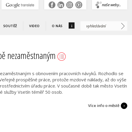
.
naše weby..
i
SOUTĚŽ
VIDEO
O NÁS
době nezaměstnaným
 nezaměstnaným s obnovením pracovních návyků. Rozhodlo se
eřejně prospěšné práce, protože mzdové náklady, až do výše
 prostřednictvím úřadu práce. V současné době tak město Vsetín
é služby Vsetín téměř 50 osob.
Více info o městě