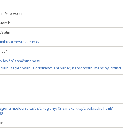
 město Vsetín
Marek
Vsetín
mikus@mestovsetin.cz
1 551
yšování zaměstnanosti
ciální začleňování a odstraňování bariér; národnostní menšiny, cizinci
gionalnitelevize.cz/cz/2-regiony/13-zlinsky-kraj/2-valassko.html?
38
2015