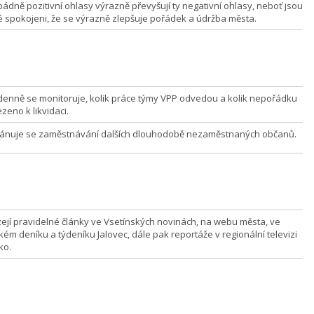
ádně pozitivní ohlasy výrazně převyšují ty negativní ohlasy, neboť jsou
 spokojeni, že se výrazně zlepšuje pořádek a údržba města.
enně se monitoruje, kolik práce týmy VPP odvedou a kolik nepořádku
zeno k likvidaci.
lánuje se zaměstnávání dalších dlouhodobě nezaměstnaných občanů.
ejí pravidelné články ve Vsetínských novinách, na webu města, ve
kém deníku a týdeníku Jalovec, dále pak reportáže v regionální televizi
ko.