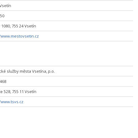
Vsetín
50
 1080, 755 24 Vsetín
//www.mestovsetin.cz
cké služby města Vsetína, p.o.
 468
e 528, 755 11 Vsetín
//www.tsvs.cz