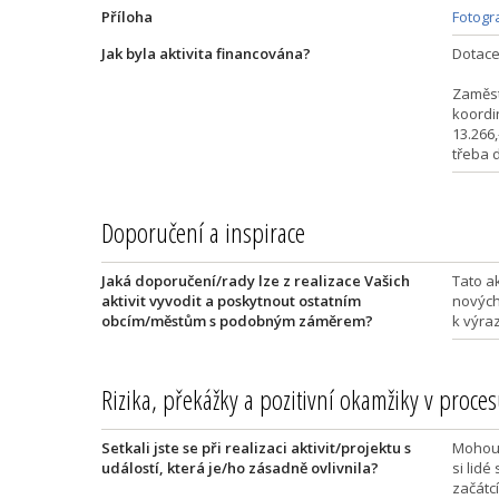
Příloha
Fotogr
Jak byla aktivita financována?
Dotace
Zaměst
koordi
13.266,
třeba 
Doporučení a inspirace
Jaká doporučení/rady lze z realizace Vašich
Tato a
aktivit vyvodit a poskytnout ostatním
nových
obcím/městům s podobným záměrem?
k výra
Rizika, překážky a pozitivní okamžiky v proces
Setkali jste se při realizaci aktivit/projektu s
Mohou 
událostí, která je/ho zásadně ovlivnila?
si lidé
začátcí