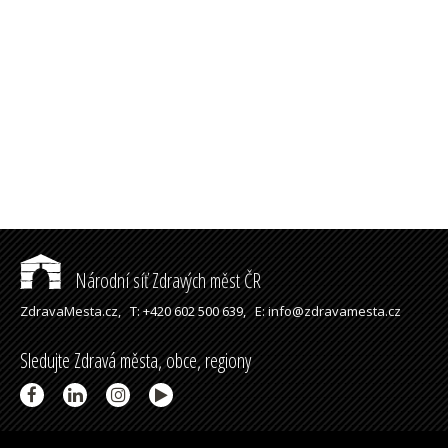
Národní síť Zdravých měst ČR
ZdravaMesta.cz,
T: +420 602 500 639,
E: info@zdravamesta.cz
Sledujte Zdravá města, obce, regiony
Partneři a spolupráce