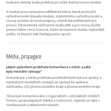
Evaluace aktivity bude probíhat po určité době provozu modulu.
V modulu jsou nastavena měřitelná kritéria, která poslouží k
vyhodnocování dopadu modulu, statistickému vyhodnocování a
rozvoji systému krizové podpory, včetně dat potřebných pro
provoz Zdravotnické záchranné služby JMK a pro rozvoj služeb
pomoci lidem v krizi (časová, místní dostupnost služeb, nejčastější
potíže, ve kterých lidé hledají pomoc apod.)
Média, propagace
Jakým způsobem probíhala komunikace s médii a jaké
byly mediální výstupy?
Komunikace s médii probíhala prostřednictvím tiskové zprávy a
následných mediálních výstupů ve spolupráci aplikace
Záchranka, ZZS Jihomoravského kraje a Jihomoravského kraje.
Téma bylo komunikováno v regionálních i celostátních médiích
formou zpravodajských článků a rozhovorů, objevilo se také v
rozhlasových a televizních relacích.