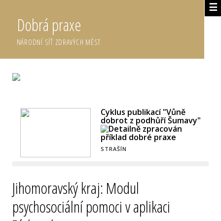
☰
Dobrá praxe
NÁRODNÍ SÍŤ ZDRAVÝCH MĚST
DETAILNĚ ZPRACOVANÉ DOBRÉ PRAXE
Cyklus publikací "Vůně
dobrot z podhůří Šumavy"
STRAŠÍN
Jihomoravský kraj: Modul
psychosociální pomoci v aplikaci