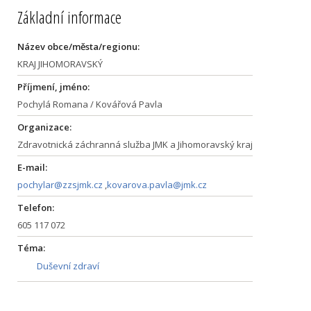
Základní informace
Název obce/města/regionu:
KRAJ JIHOMORAVSKÝ
Příjmení, jméno:
Pochylá Romana / Kovářová Pavla
Organizace:
Zdravotnická záchranná služba JMK a Jihomoravský kraj
E-mail:
pochylar@zzsjmk.cz
,
kovarova.pavla@jmk.cz
Telefon:
605 117 072
Téma:
Duševní zdraví