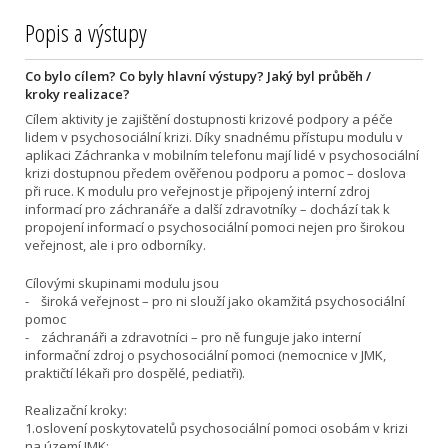
Popis a výstupy
Co bylo cílem? Co byly hlavní výstupy? Jaký byl průběh /
kroky realizace?
Cílem aktivity je zajištění dostupnosti krizové podpory a péče
lidem v psychosociální krizi. Díky snadnému přístupu modulu v
aplikaci Záchranka v mobilním telefonu mají lidé v psychosociální
krizi dostupnou předem ověřenou podporu a pomoc – doslova
při ruce. K modulu pro veřejnost je připojený interní zdroj
informací pro záchranáře a další zdravotníky – dochází tak k
propojení informací o psychosociální pomoci nejen pro širokou
veřejnost, ale i pro odborníky.
Cílovými skupinami modulu jsou
- široká veřejnost – pro ni slouží jako okamžitá psychosociální
pomoc
- záchranáři a zdravotníci – pro ně funguje jako interní
informační zdroj o psychosociální pomoci (nemocnice v JMK,
praktičtí lékaři pro dospělé, pediatři).
Realizační kroky:
1.oslovení poskytovatelů psychosociální pomoci osobám v krizi
na území JMK;