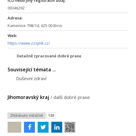
IČO nebo jiný registrační údaj:
00346292
Adresa:
Kamenice 798/1d, 625 00 Brno
Web:
https://www.zzsjmk.cz/
Detailně zpracované dobré praxe
Související témata ...
Duševní zdraví
Jihomoravský kraj
/
další dobré praxe
Zhlédnuto měsíčně
130
Poslat