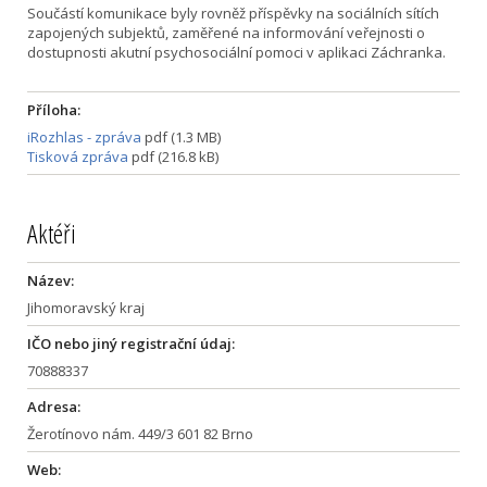
Součástí komunikace byly rovněž příspěvky na sociálních sítích
zapojených subjektů, zaměřené na informování veřejnosti o
dostupnosti akutní psychosociální pomoci v aplikaci Záchranka.
Příloha:
iRozhlas - zpráva
pdf (1.3 MB)
Tisková zpráva
pdf (216.8 kB)
Aktéři
Název:
Jihomoravský kraj
IČO nebo jiný registrační údaj:
70888337
Adresa:
Žerotínovo nám. 449/3 601 82 Brno
Web: