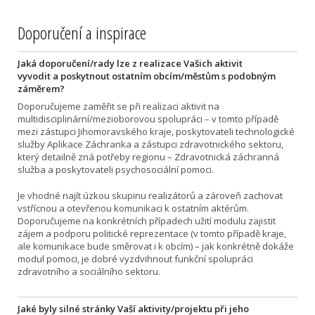
Doporučení a inspirace
Jaká doporučení/rady lze z realizace Vašich aktivit
vyvodit a poskytnout ostatním obcím/městům s podobným
záměrem?
Doporučujeme zaměřit se při realizaci aktivit na
multidisciplinární/mezioborovou spolupráci – v tomto případě
mezi zástupci Jihomoravského kraje, poskytovateli technologické
služby Aplikace Záchranka a zástupci zdravotnického sektoru,
který detailně zná potřeby regionu – Zdravotnická záchranná
služba a poskytovateli psychosociální pomoci.
Je vhodné najít úzkou skupinu realizátorů a zároveň zachovat
vstřícnou a otevřenou komunikaci k ostatním aktérům.
Doporučujeme na konkrétních případech užití modulu zajistit
zájem a podporu politické reprezentace (v tomto případě kraje,
ale komunikace bude směrovat i k obcím) – jak konkrétně dokáže
modul pomoci, je dobré vyzdvihnout funkční spolupráci
zdravotního a sociálního sektoru.
Jaké byly silné stránky Vaší aktivity/projektu při jeho