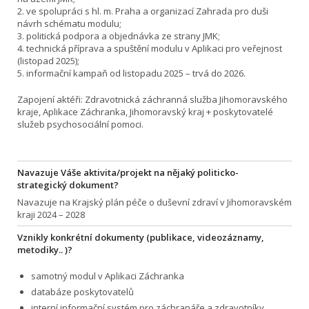
2. ve spolupráci s hl. m. Praha a organizací Zahrada pro duši
návrh schématu modulu;
3. politická podpora a objednávka ze strany JMK;
4. technická příprava a spuštění modulu v Aplikaci pro veřejnost
(listopad 2025);
5. informační kampaň od listopadu 2025 – trvá do 2026.
Zapojení aktéři: Zdravotnická záchranná služba Jihomoravského
kraje, Aplikace Záchranka, Jihomoravský kraj + poskytovatelé
služeb psychosociální pomoci.
Navazuje Váše aktivita/projekt na nějaký politicko-
strategický dokument?
Navazuje na Krajský plán péče o duševní zdraví v Jihomoravském
kraji 2024 – 2028
Vznikly konkrétní dokumenty (publikace, videozáznamy,
metodiky.. )?
samotný modul v Aplikaci Záchranka
databáze poskytovatelů
interní informační systém pro záchranáře a zdravotníky