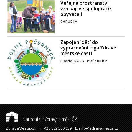
Veřejná prostranství
vznikají ve spolupráci s
obyvateli
CHRUDIM
Zapojení dětí do
vypracování loga Zdravé
městské části
PRAHA-DOLNÍ POČERNICE
Národní síť Zdravých měst ČR
ZdravaMesta.cz,
T: +420 602 500 639,
E: info@zdravamesta.cz