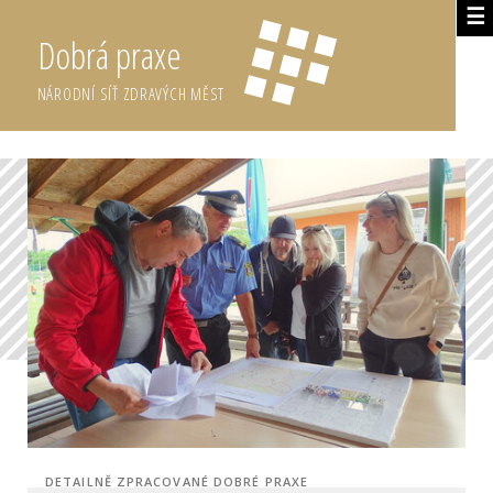
☰
Dobrá praxe
NÁRODNÍ SÍŤ ZDRAVÝCH MĚST
DETAILNĚ ZPRACOVANÉ DOBRÉ PRAXE