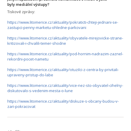
byly mediální výstupy?
Tiskové zprávy:
https://www.litomerice.cz/aktuality/pokraticti-chteji-jednani-se-
zastupci-penny-marketu-ohledne-parkovani
https://www.litomerice.cz/aktuality/obyvatele-mirejovicke-strane-
kritizovali-i-chvalili-temer-shodne
https://www.litomerice.cz/aktuality/pod-hornim-nadrazim-zaznel-
rekordni-pocet-nametu
https://www.litomerice.cz/aktuality/otuzilci-z-centra-by-privitali-
upraveny-pristup-do-labe
https://www.litomerice.cz/aktuality/vice-nez-sto-obyvatel-cihelny-
diskutovalo-s-vedenim-mesta-o-lune
https://www.litomerice.cz/aktuality/diskuze-s-obcany-budou-v-
zari-pokracovat