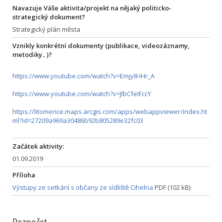
Navazuje Váše aktivita/projekt na nějaký politicko-
strategický dokument?
Strategický plán města
Vznikly konkrétní dokumenty (publikace, videozáznamy,
metodiky.. )?
https://www.youtube.com/watch?v=Emjy8-IHr_A
https://www.youtube.com/watch?v=JlbCfeIFccY
https://litomerice.maps.arcgis.com/apps/webappviewer/index.ht
ml?id=27209a969a30486b92b805289e32fc03
Začátek aktivity:
01.09.2019
Příloha
Výstupy ze setkání s občany ze sídliště Cihelna
PDF (102 kB)