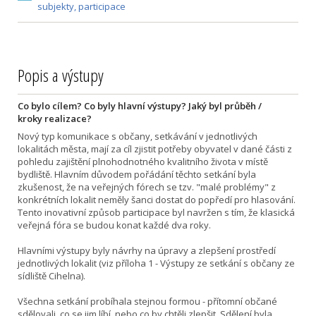
subjekty, participace
Popis a výstupy
Co bylo cílem? Co byly hlavní výstupy? Jaký byl průběh /
kroky realizace?
Nový typ komunikace s občany, setkávání v jednotlivých
lokalitách města, mají za cíl zjistit potřeby obyvatel v dané části z
pohledu zajištění plnohodnotného kvalitního života v místě
bydliště. Hlavním důvodem pořádání těchto setkání byla
zkušenost, že na veřejných fórech se tzv. "malé problémy" z
konkrétních lokalit neměly šanci dostat do popředí pro hlasování.
Tento inovativní způsob participace byl navržen s tím, že klasická
veřejná fóra se budou konat každé dva roky.
Hlavními výstupy byly návrhy na úpravy a zlepšení prostředí
jednotlivých lokalit (viz příloha 1 - Výstupy ze setkání s občany ze
sídliště Cihelna).
Všechna setkání probíhala stejnou formou - přítomní občané
sdělovali, co se jim líbí, nebo co by chtěli zlepšit. Sdělení byla