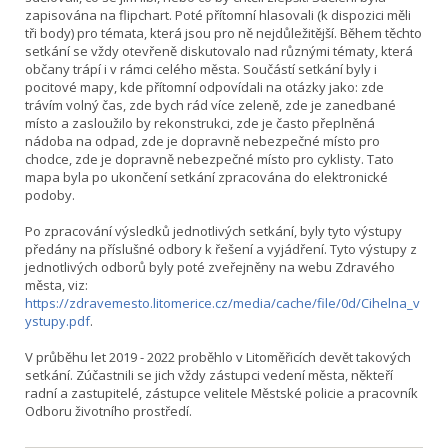
zapisována na flipchart. Poté přítomní hlasovali (k dispozici měli
tři body) pro témata, která jsou pro ně nejdůležitější. Během těchto
setkání se vždy otevřeně diskutovalo nad různými tématy, která
občany trápí i v rámci celého města. Součástí setkání byly i
pocitové mapy, kde přítomní odpovídali na otázky jako: zde
trávím volný čas, zde bych rád více zeleně, zde je zanedbané
místo a zasloužilo by rekonstrukci, zde je často přeplněná
nádoba na odpad, zde je dopravně nebezpečné místo pro
chodce, zde je dopravně nebezpečné místo pro cyklisty. Tato
mapa byla po ukončení setkání zpracována do elektronické
podoby.
Po zpracování výsledků jednotlivých setkání, byly tyto výstupy
předány na příslušné odbory k řešení a vyjádření. Tyto výstupy z
jednotlivých odborů byly poté zveřejněny na webu Zdravého
města, viz:
https://zdravemesto.litomerice.cz/media/cache/file/0d/Cihelna_v
ystupy.pdf
.
V průběhu let 2019 - 2022 proběhlo v Litoměřicích devět takových
setkání. Zúčastnili se jich vždy zástupci vedení města, někteří
radní a zastupitelé, zástupce velitele Městské policie a pracovník
Odboru životního prostředí.