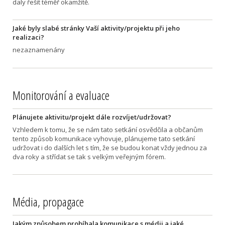
daly řešit téměř okamžitě.
Jaké byly slabé stránky Vaší aktivity/projektu při jeho
realizaci?
nezaznamenány
Monitorování a evaluace
Plánujete aktivitu/projekt dále rozvíjet/udržovat?
Vzhledem k tomu, že se nám tato setkání osvědčila a občanům
tento způsob komunikace vyhovuje, plánujeme tato setkání
udržovat i do dalších let s tím, že se budou konat vždy jednou za
dva roky a střídat se tak s velkým veřejným fórem.
Média, propagace
Jakým způsobem probíhala komunikace s médii a jaké