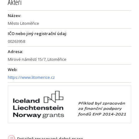
Aktéři
Název:
Město Litoměřice
IČO nebo jiný registrační údaj:
00263958
Adresa:
Mírové náměstí 15/7, Litoměřice
Web:
https://www.litomerice.cz
Detailně zpracované dobré praxe