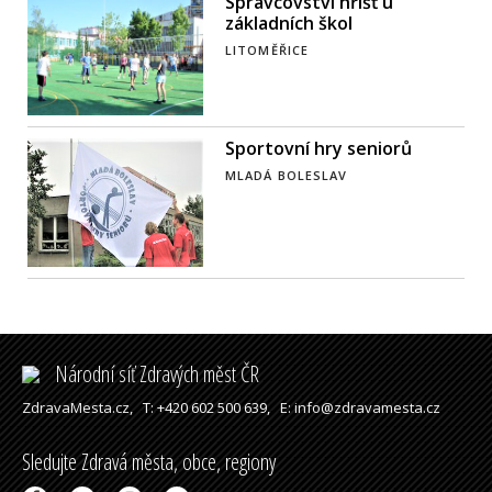
Správcovství hřišť u
základních škol
LITOMĚŘICE
Sportovní hry seniorů
MLADÁ BOLESLAV
Národní síť Zdravých měst ČR
ZdravaMesta.cz,
T: +420 602 500 639,
E: info@zdravamesta.cz
Sledujte Zdravá města, obce, regiony