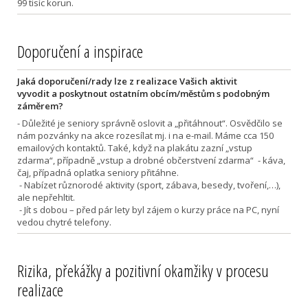
99 tisíc korun.
Doporučení a inspirace
Jaká doporučení/rady lze z realizace Vašich aktivit
vyvodit a poskytnout ostatním obcím/městům s podobným
záměrem?
- Důležité je seniory správně oslovit a „přitáhnout“. Osvědčilo se
nám pozvánky na akce rozesílat mj. i na e-mail. Máme cca 150
emailových kontaktů. Také, když na plakátu zazní „vstup
zdarma“, případně „vstup a drobné občerstvení zdarma“ - káva,
čaj, případná oplatka seniory přitáhne.
- Nabízet různorodé aktivity (sport, zábava, besedy, tvoření,…),
ale nepřehltit.
- Jít s dobou – před pár lety byl zájem o kurzy práce na PC, nyní
vedou chytré telefony.
Rizika, překážky a pozitivní okamžiky v procesu
realizace