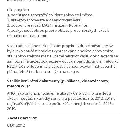
Cíle projektu:
1. posílit mezigenerační solidaritu obyvatel města
2. aktivizovat obyvatele v seniorském věku
3. podpořit realizaci MA21 na území Kopřivnice
4. poskytnout dobrou praxi v oblasti proseniorských aktivit
ostatním municipalitám
V souladu s Plánem zlepšování projektu Zdravé město a MA21
byla jako součást projektu vypracována analýza zdravotního
stavu obyvatelstva města včetně místních částí. V této aktivitě se
samozřejmě taktéž pokračuje v obvyklé periodicitě, dle metodiky
NSZM ČR s ohledem na platnost a vyhodnocování Zdravotního
plánu, jehož tvorba na analýzu navazuje.
Vznikly konkrétní dokumenty (publikace, videozáznamy,
metodiky.. )?
ANO, jako přílohu připojujeme ukázky Celoročního přehledu
aktivit = soutěžní kartičky seniora z počátečních let 2012, 2013 a
nejúspěšnějších let, co do počtu zúčastněných seniorů - 2018 a
2019.
Začátek aktivity:
01.01.2012