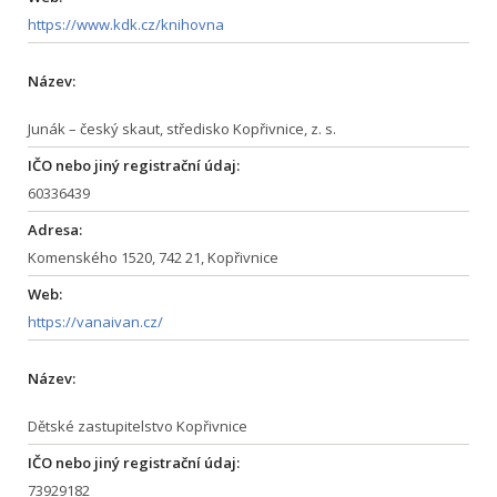
https://www.kdk.cz/knihovna
Název:
Junák – český skaut, středisko Kopřivnice, z. s.
IČO nebo jiný registrační údaj:
60336439
Adresa:
Komenského 1520, 742 21, Kopřivnice
Web:
https://vanaivan.cz/
Název:
Dětské zastupitelstvo Kopřivnice
IČO nebo jiný registrační údaj:
73929182