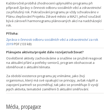
Každoročně probíhá zhodnocení uplynulého programu při
přípravě Zprávy o činnosti odboru sociálních věcí a zdravotnictví
za příslušný rok. Pokračování programu je vždy schvalováno v
Plánu zlepšování Projektu Zdravé město a MA21, jehož součástí
bývá zároveň harmonogramu plánovaných akcí na nadcházející
rok.
Příloha:
Zpráva o činnosti odboru sociálních věcí a zdravotnictví za rok
2019
PDF (133 kB)
Plánujete aktivitu/projekt dále rozvíjet/udržovat?
Osvědčené aktivity zachováváme a snažíme se pružně reagovat
na aktuální přání a potřeby seniorů, program obohacovat a
obměňovat o aktuální témata.
Za období existence programu jej vnímáme, jako živý
organismus, který má své opakující se principy, avšak náplň a
zapojení partneři se pozměňují, tak jako se proměňuje či vyvíjí
jejich aktivita, tematické zaměření či aktuální směřování.
Média, propagace