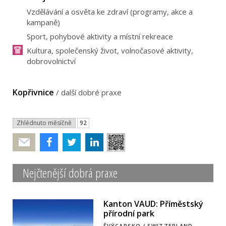
Vzdělávání a osvěta ke zdraví (programy, akce a
kampaně)
Sport, pohybové aktivity a místní rekreace
Kultura, společenský život, volnočasové aktivity,
dobrovolnictví
Kopřivnice
/
další dobré praxe
Zhlédnuto měsíčně
92
Poslat
Nejčtenější dobrá praxe
Kanton VAUD: Příměstský
přírodní park
ŠVÝCARSKO / SWITZERLAND