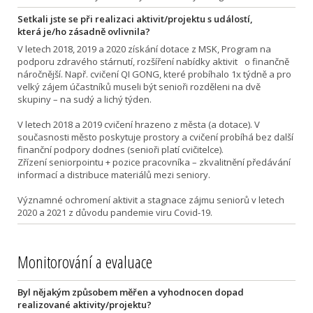
Setkali jste se při realizaci aktivit/projektu s událostí,
která je/ho zásadně ovlivnila?
V letech 2018, 2019 a 2020 získání dotace z MSK, Program na
podporu zdravého stárnutí, rozšíření nabídky aktivit o finančně
náročnější. Např. cvičení QI GONG, které probíhalo 1x týdně a pro
velký zájem účastníků museli být senioři rozděleni na dvě
skupiny – na sudý a lichý týden.
V letech 2018 a 2019 cvičení hrazeno z města (a dotace). V
současnosti město poskytuje prostory a cvičení probíhá bez další
finanční podpory dodnes (senioři platí cvičitelce).
Zřízení seniorpointu + pozice pracovníka – zkvalitnění předávání
informací a distribuce materiálů mezi seniory.
Významné ochromení aktivit a stagnace zájmu seniorů v letech
2020 a 2021 z důvodu pandemie viru Covid-19.
Monitorování a evaluace
Byl nějakým způsobem měřen a vyhodnocen dopad
realizované aktivity/projektu?