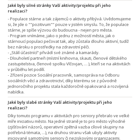
Jaké byly silné stránky Vaší aktivity/projektu při jeho
realizaci?
- Populace stárne a tak zájemců o aktivity přibývá. Uvědomujeme
si, že jde o ""pozitivum"" pouze v jistém smyslu. To, že populace
stárne, je spíše výzvou do budoucna - nejen pro města.
- Program vnímáme, jako o jednu z možností města, jak o
stárnoucí populaci pečovat tak, aby zůstala dlouho aktivní, tudíž
bez nároku o prostředky na zdravotní péči.
- „Stálí účastnící“ přivádí své známé a kamarády.
- Dlouholetí partneři (místní knihovna, skauti, členové dětského
zastupitelstva, členové spolku Vlčovjan, … ), kteří se na aktivitách
v průběhu let podílí.
- Zřízení pozice Sociální pracovník, samospráva na Odboru
sociálních věcí a zdravotnictví, díky kterému se z původně
jednoročního projektu stala každoročně opakovaná a rozvíjená
nabídka.
Jaké byly slabé stránky Vaší aktivity/projektu při jeho
realizaci?
Díky tomuto programu v aktivitách pro seniory přebralo ve velké
míře iniciativu město. Na jedné straně je to pro město výhodné
(zjišťování názorů, operativní zpětná vazba cílové skupiny na
potřebná témata, …), na druhou stranu však ubyly aktivity
iniciované samotnými seniory či neziskovými organizacemi.