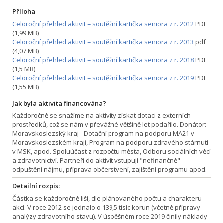
Příloha
Celoroční přehled aktivit = soutěžní kartička seniora z r. 2012
PDF
(1,99 MB)
Celoroční přehled aktivit = soutěžní kartička seniora z r. 2013
pdf
(4,07 MB)
Celoroční přehled aktivit = soutěžní kartička seniora z r. 2018
PDF
(1,5 MB)
Celoroční přehled aktivit = soutěžní kartička seniora z r. 2019
PDF
(1,55 MB)
Jak byla aktivita financována?
Každoročně se snažíme na aktivity získat dotaci z externích
prostředků, což se nám v převážné většině let podařilo. Donátor:
Moravskoslezský kraj - Dotační program na podporu MA21 v
Moravskoslezském kraji, Program na podporu zdravého stárnutí
v MSK, apod. Spoluúčast z rozpočtu města, Odboru sociálních věcí
a zdravotnictví. Partneři do aktivit vstupují "nefinančně" -
odpuštění nájmu, příprava občerstvení, zajištění programu apod.
Detailní rozpis:
Částka se každoročně liší, dle plánovaného počtu a charakteru
akcí. V roce 2012 se jednalo o 139,5 tisíc korun (včetně přípravy
analýzy zdravotního stavu). V úspěšném roce 2019 činily náklady