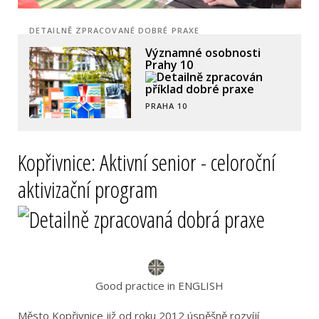
DETAILNĚ ZPRACOVANÉ DOBRÉ PRAXE
"Všude dobře, doma
nejlíp"- unikátní
hackathon
JIHOMORAVSKÝ KRAJ
Kopřivnice: Aktivní senior - celoroční
aktivizační program
Good practice in ENGLISH
Město Kopřivnice již od roku 2012 úspěšně rozvíjí