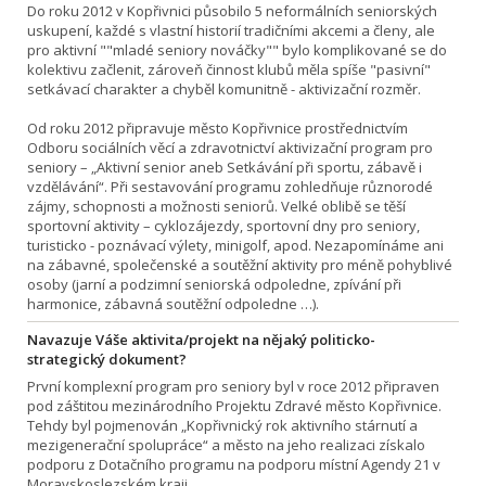
Do roku 2012 v Kopřivnici působilo 5 neformálních seniorských
uskupení, každé s vlastní historií tradičními akcemi a členy, ale
pro aktivní ""mladé seniory nováčky"" bylo komplikované se do
kolektivu začlenit, zároveň činnost klubů měla spíše "pasivní"
setkávací charakter a chyběl komunitně - aktivizační rozměr.
Od roku 2012 připravuje město Kopřivnice prostřednictvím
Odboru sociálních věcí a zdravotnictví aktivizační program pro
seniory – „Aktivní senior aneb Setkávání při sportu, zábavě i
vzdělávání“. Při sestavování programu zohledňuje různorodé
zájmy, schopnosti a možnosti seniorů. Velké oblibě se těší
sportovní aktivity – cyklozájezdy, sportovní dny pro seniory,
turisticko - poznávací výlety, minigolf, apod. Nezapomínáme ani
na zábavné, společenské a soutěžní aktivity pro méně pohyblivé
osoby (jarní a podzimní seniorská odpoledne, zpívání při
harmonice, zábavná soutěžní odpoledne …).
Navazuje Váše aktivita/projekt na nějaký politicko-
strategický dokument?
První komplexní program pro seniory byl v roce 2012 připraven
pod záštitou mezinárodního Projektu Zdravé město Kopřivnice.
Tehdy byl pojmenován „Kopřivnický rok aktivního stárnutí a
mezigenerační spolupráce“ a město na jeho realizaci získalo
podporu z Dotačního programu na podporu místní Agendy 21 v
Moravskoslezském kraji.