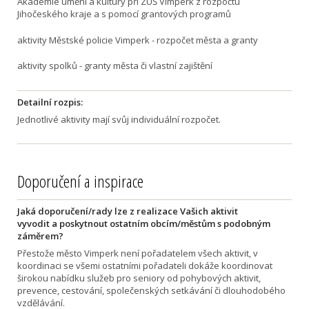
Akademie umění a kultury při ZUŠ Vimperk z rozpočtu
Jihočeského kraje a s pomocí grantových programů
aktivity Městské policie Vimperk - rozpočet města a granty
aktivity spolků - granty města či vlastní zajištění
Detailní rozpis:
Jednotlivé aktivity mají svůj individuální rozpočet.
Doporučení a inspirace
Jaká doporučení/rady lze z realizace Vašich aktivit
vyvodit a poskytnout ostatním obcím/městům s podobným
záměrem?
Přestože město Vimperk není pořadatelem všech aktivit, v
koordinaci se všemi ostatními pořadateli dokáže koordinovat
širokou nabídku služeb pro seniory od pohybových aktivit,
prevence, cestování, společenských setkávání či dlouhodobého
vzdělávání.