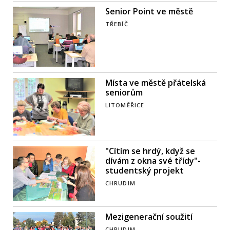
Senior Point ve městě
TŘEBÍČ
Místa ve městě přátelská
seniorům
LITOMĚŘICE
"Cítím se hrdý, když se
dívám z okna své třídy"-
studentský projekt
CHRUDIM
Mezigenerační soužití
CHRUDIM