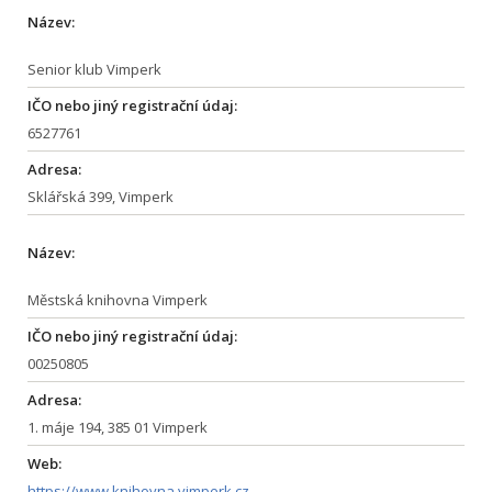
Název:
Senior klub Vimperk
IČO nebo jiný registrační údaj:
6527761
Adresa:
Sklářská 399, Vimperk
Název:
Městská knihovna Vimperk
IČO nebo jiný registrační údaj:
00250805
Adresa:
1. máje 194, 385 01 Vimperk
Web:
https://www.knihovna.vimperk.cz