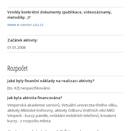
Vznikly konkrétní dokumenty (publikace, videozáznamy,
metodiky.. )?
www.e-senior.czu.cz
Začátek aktivity:
01.01.2008
Rozpočet
Jaké byly finanční náklady na realizaci aktivity?
[tis. Kč] nespecifikováno
Jak byla aktivita financována?
Vimperská akademie seniorů, Virtuální univerzita třetího věku,
aktivity Městské knihovny, aktivity Odboru Vnitřních věcí MěÚ
Vimperk - kurzy paměti, ovládání mobilních telefonů, kreativní
kurzy - z rozpočtu města