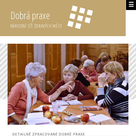
☰
Dobrá praxe
NÁRODNÍ SÍŤ ZDRAVÝCH MĚST
DETAILNĚ ZPRACOVANÉ DOBRÉ PRAXE