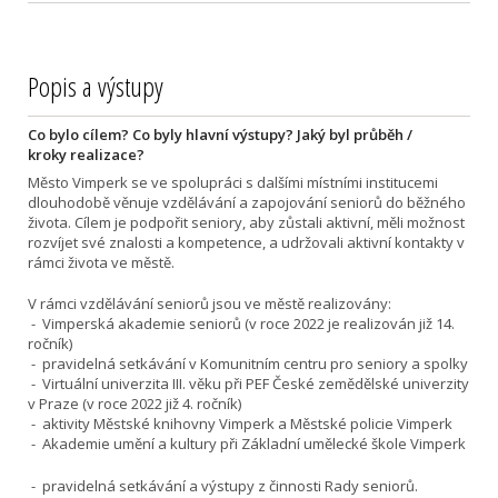
Popis a výstupy
Co bylo cílem? Co byly hlavní výstupy? Jaký byl průběh /
kroky realizace?
Město Vimperk se ve spolupráci s dalšími místními institucemi
dlouhodobě věnuje vzdělávání a zapojování seniorů do běžného
života. Cílem je podpořit seniory, aby zůstali aktivní, měli možnost
rozvíjet své znalosti a kompetence, a udržovali aktivní kontakty v
rámci života ve městě.
V rámci vzdělávání seniorů jsou ve městě realizovány:
- Vimperská akademie seniorů (v roce 2022 je realizován již 14.
ročník)
- pravidelná setkávání v Komunitním centru pro seniory a spolky
- Virtuální univerzita III. věku při PEF České zemědělské univerzity
v Praze (v roce 2022 již 4. ročník)
- aktivity Městské knihovny Vimperk a Městské policie Vimperk
- Akademie umění a kultury při Základní umělecké škole Vimperk
- pravidelná setkávání a výstupy z činnosti Rady seniorů.