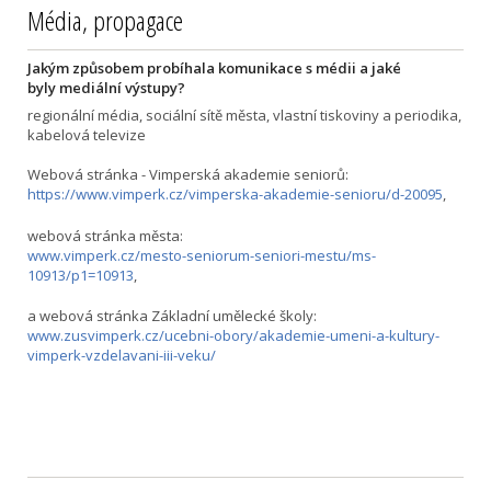
Média, propagace
Jakým způsobem probíhala komunikace s médii a jaké
byly mediální výstupy?
regionální média, sociální sítě města, vlastní tiskoviny a periodika,
kabelová televize
Webová stránka - Vimperská akademie seniorů:
https://www.vimperk.cz/vimperska-akademie-senioru/d-20095
,
webová stránka města:
www.vimperk.cz/mesto-seniorum-seniori-mestu/ms-
10913/p1=10913
,
a webová stránka Základní umělecké školy:
www.zusvimperk.cz/ucebni-obory/akademie-umeni-a-kultury-
vimperk-vzdelavani-iii-veku/