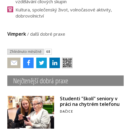
vzdělávání cílových skupin
Kultura, společenský život, volnočasové aktivity,
dobrovolnictví
Vimperk
/
další dobré praxe
Zhlédnuto měsíčně
68
Poslat
Nejčtenější dobrá praxe
Studenti "školí" seniory v
práci na chytrém telefonu
DAČICE