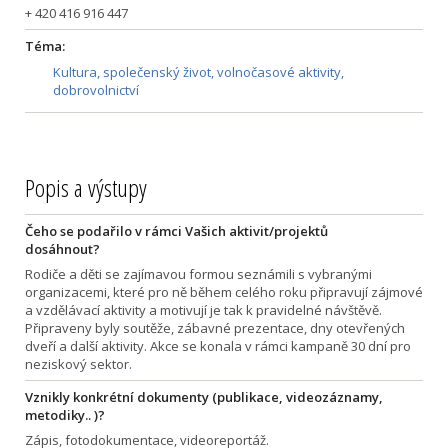
+ 420 416 916 447
Téma:
Kultura, společenský život, volnočasové aktivity,
dobrovolnictví
Popis a výstupy
Čeho se podařilo v rámci Vašich aktivit/projektů
dosáhnout?
Rodiče a děti se zajímavou formou seznámili s vybranými
organizacemi, které pro ně během celého roku připravují zájmové
a vzdělávací aktivity a motivují je tak k pravidelné návštěvě.
Připraveny byly soutěže, zábavné prezentace, dny otevřených
dveří a další aktivity. Akce se konala v rámci kampaně 30 dní pro
neziskový sektor.
Vznikly konkrétní dokumenty (publikace, videozáznamy,
metodiky.. )?
Zápis, fotodokumentace, videoreportáž.