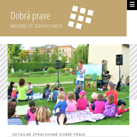
☰
Dobrá praxe
NÁRODNÍ SÍŤ ZDRAVÝCH MĚST
DETAILNĚ ZPRACOVANÉ DOBRÉ PRAXE