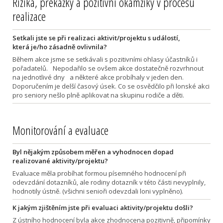
Rizika, překážky a pozitivní okamžiky v procesu
realizace
Setkali jste se při realizaci aktivit/projektu s událostí,
která je/ho zásadně ovlivnila?
Během akce jsme se setkávali s pozitivními ohlasy účastníků i
pořadatelů. Nepodařilo se ovšem akce dostatečně rozvrhnout
na jednotlivé dny a některé akce probíhaly v jeden den.
Doporučením je delší časový úsek. Co se osvědčilo při lonské akci
pro seniory nešlo plně aplikovat na skupinu rodiče a děti.
Monitorování a evaluace
Byl nějakým způsobem měřen a vyhodnocen dopad
realizované aktivity/projektu?
Evaluace měla probíhat formou písemného hodnocení při
odevzdání dotazníků, ale rodiny dotazník v této části nevyplnily,
hodnotily ústně. (všichni senioři odevzdali loni vyplněno).
K jakým zjištěním jste při evaluaci aktivity/projektu došli?
Z ústního hodnocení byla akce zhodnocena pozitivně, připomínky