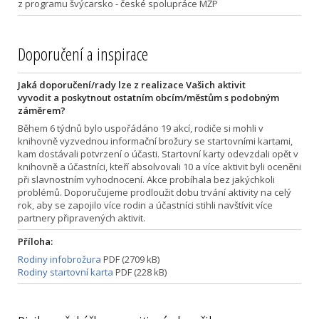
z programu švýcarsko - české spolupráce MŽP
Doporučení a inspirace
Jaká doporučení/rady lze z realizace Vašich aktivit
vyvodit a poskytnout ostatním obcím/městům s podobným
záměrem?
Během 6 týdnů bylo uspořádáno 19 akcí, rodiče si mohli v
knihovně vyzvednou informační brožury se startovními kartami,
kam dostávali potvrzení o účasti. Startovní karty odevzdali opět v
knihovně a účastníci, kteří absolvovali 10 a více aktivit byli oceněni
při slavnostním vyhodnocení. Akce probíhala bez jakýchkoli
problémů. Doporučujeme prodloužit dobu trvání aktivity na celý
rok, aby se zapojilo více rodin a účastníci stihli navštívit více
partnery připravených aktivit.
Příloha:
Rodiny infobrožura
PDF (2709 kB)
Rodiny startovní karta
PDF (228 kB)