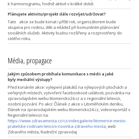
k harmonogramu, hodně aktivit v krátké době.
Plánujete aktivitu/projekt dále rozvíjet/udržovat?
Tato akce se bude konat i příští rok, organizátorem bude
skupina pro rodinu, děti a mládež při komunitním plánování
sociálních služeb. Aktivity budou rozšířeny a rozprostřeny do
celého roku.
Média, propagace
Jakým způsobem probíhala komunikace s médii a jaké
byly mediální výstupy?
Před konáním akce: vylepení plakátů na výlepových plochách a
veřejných místech, vytvoření facebookové události, pozvánka na
zpravodajském webu litomericko24.cz a v regionální televizi,
osobní pozvání. Po akci: Článek z akce v Litoměřickém deníku,
článek na zpravodajském webu litomericko24.cz, videoreportáž v
Regionální televizi na:
https://www.zdravamesta.cz/cz/videogalerie/litomerice-mesto-
pratelske-rodinam-letosni-novinka-zdraveho-mesta
, web
Zdravého města, Radniční zpravodaj