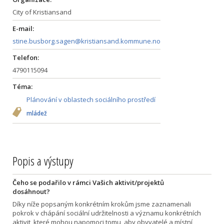
City of Kristiansand
E-mail:
stine.busborg.sagen@kristiansand.kommune.no
Telefon:
4790115094
Téma:
Plánování v oblastech sociálního prostředí
mládež
Popis a výstupy
Čeho se podařilo v rámci Vašich aktivit/projektů
dosáhnout?
Díky níže popsaným konkrétním krokům jsme zaznamenali
pokrok v chápání sociální udržitelnosti a významu konkrétních
aktivit, které mohou napomoci tomu, aby obyvatelé a místní