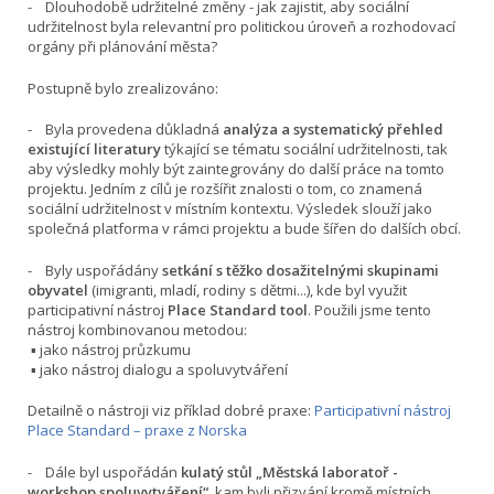
- Dlouhodobě udržitelné změny - jak zajistit, aby sociální
udržitelnost byla relevantní pro politickou úroveň a rozhodovací
orgány při plánování města?
Postupně bylo zrealizováno:
- Byla provedena důkladná
analýza a systematický přehled
existující literatury
týkající se tématu sociální udržitelnosti, tak
aby výsledky mohly být zaintegrovány do další práce na tomto
projektu. Jedním z cílů je rozšířit znalosti o tom, co znamená
sociální udržitelnost v místním kontextu. Výsledek slouží jako
společná platforma v rámci projektu a bude šířen do dalších obcí.
- Byly uspořádány
setkání s těžko dosažitelnými skupinami
obyvatel
(imigranti, mladí, rodiny s dětmi...), kde byl využit
participativní nástroj
Place Standard tool
. Použili jsme tento
nástroj kombinovanou metodou:
▪ jako nástroj průzkumu
▪ jako nástroj dialogu a spoluvytváření
Detailně o nástroji viz příklad dobré praxe:
Participativní nástroj
Place Standard – praxe z Norska
- Dále byl uspořádán
kulatý stůl „Městská laboratoř -
workshop spoluvytváření“
, kam byli přizvání kromě místních