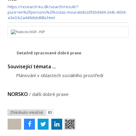
https://research.ku.dk/search/result/?
pure=en%2Fpersons%2Fkostas-mouratidis(dfd3d4d4-2e8c-403d-
a3e0-b2a449deb80b).html
Detailně zpracované dobré praxe
Související témata ...
Plánování v oblastech sociálního prostředí
NORSKO
/
další dobré praxe
Zhlédnuto měsíčně
85
Poslat