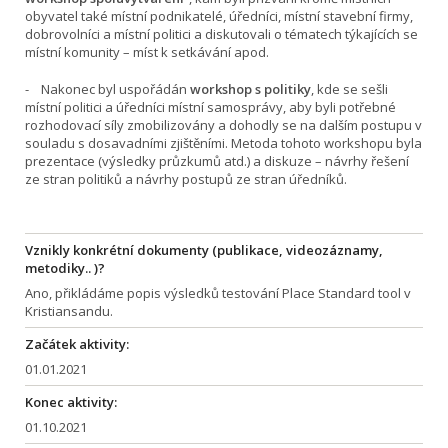
obyvatel také místní podnikatelé, úředníci, místní stavební firmy,
dobrovolníci a místní politici a diskutovali o tématech týkajících se
místní komunity – míst k setkávání apod.
- Nakonec byl uspořádán
workshop s politiky
, kde se sešli
místní politici a úředníci místní samosprávy, aby byli potřebné
rozhodovací síly zmobilizovány a dohodly se na dalším postupu v
souladu s dosavadními zjištěními. Metoda tohoto workshopu byla
prezentace (výsledky průzkumů atd.) a diskuze – návrhy řešení
ze stran politiků a návrhy postupů ze stran úředníků.
Vznikly konkrétní dokumenty (publikace, videozáznamy,
metodiky.. )?
Ano, přikládáme popis výsledků testování Place Standard tool v
Kristiansandu.
Začátek aktivity:
01.01.2021
Konec aktivity:
01.10.2021