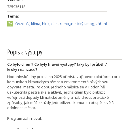
725936118
Téma:
Ovzduší, klima, hluk, elektromagnetický smog, záření
Popis a výstupy
Co bylo cílem? Co byly hlavní výstupy? Jaký byl průběh /
kroky realizace?
Hodonínské dny pro klima 2025 představují novou platformu pro
komunikaci klimatických témat a environmentální výchovu
obyvatel města. Po dobu jednoho měsíce se v Hodoníně
uskutečnila pestrá škála aktivit, jejichž cílem bylo přiblížit
veřejnosti dopady klimatické změny a nabídnout praktické
způsoby, jak může každý jednotlivec i komunita přispět k větší
odolnosti města.
Program zahrnoval: