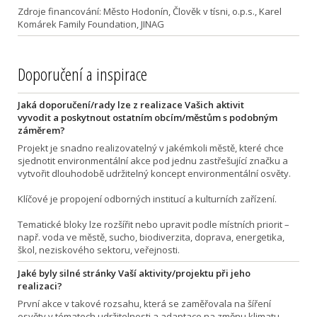
Zdroje financování: Město Hodonín, Člověk v tísni, o.p.s., Karel
Komárek Family Foundation, JINAG
Doporučení a inspirace
Jaká doporučení/rady lze z realizace Vašich aktivit
vyvodit a poskytnout ostatním obcím/městům s podobným
záměrem?
Projekt je snadno realizovatelný v jakémkoli městě, které chce
sjednotit environmentální akce pod jednu zastřešující značku a
vytvořit dlouhodobě udržitelný koncept environmentální osvěty.
Klíčové je propojení odborných institucí a kulturních zařízení.
Tematické bloky lze rozšířit nebo upravit podle místních priorit –
např. voda ve městě, sucho, biodiverzita, doprava, energetika,
škol, neziskového sektoru, veřejnosti.
Jaké byly silné stránky Vaší aktivity/projektu při jeho
realizaci?
První akce v takové rozsahu, která se zaměřovala na šíření
osvěty v tématech udržitelnosti a adaptace na změnu klimatu.