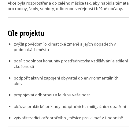
Akce byla rozprostřena do celého měsíce tak, aby nabídla témata
pro rodiny, školy, seniory, odbornou veřejnost i běžné občany.
Cíle projektu
zvýšit povědomí o klimatické změně a jejích dopadech v
podmínkách města
posílit odolnost komunity prostřednictvím vzdělávání a sdílení
zkušeností
podpořit aktivní zapojení obyvatel do environmentálních
aktivit
propojovat odbornou a laickou veřejnost
ukázat praktické příklady adaptačních a mitigačních opatření
vytvořit tradici každoročního „měsíce pro klima“ v Hodoníně