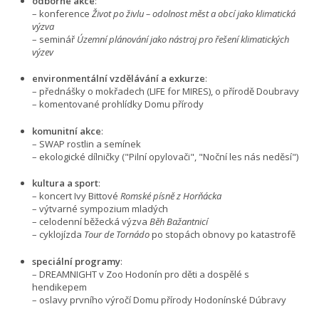
odborné akce
:
– konference
Život po živlu – odolnost měst a obcí jako klimatická
výzva
– seminář
Územní plánování jako nástroj pro řešení klimatických
výzev
environmentální vzdělávání a exkurze
:
– přednášky o mokřadech (LIFE for MIRES), o přírodě Doubravy
– komentované prohlídky Domu přírody
komunitní akce
:
– SWAP rostlin a semínek
– ekologické dílničky ("Pilní opylovači", "Noční les nás neděsí")
kultura a sport
:
– koncert Ivy Bittové
Romské písně z Horňácka
– výtvarné sympozium mladých
– celodenní běžecká výzva
Běh Bažantnicí
– cyklojízda
Tour de Tornádo
po stopách obnovy po katastrofě
speciální programy
:
– DREAMNIGHT v Zoo Hodonín pro děti a dospělé s
hendikepem
– oslavy prvního výročí Domu přírody Hodonínské Dúbravy