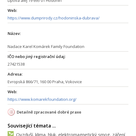
Lipová alej 19 695 01 Hodonín
Web:
https://www.dumprirody.cz/hodoninska-dubrava/
Název:
Nadace Karel Komárek Family Foundation
IČO nebo jiný registrační údaj:
27421538
Adresa:
Evropská 866/71, 160 00 Praha, Vokovice
Web:
https://www.komarekfoundation.org/
Detailně zpracované dobré praxe
Související témata ...
Ovzduší, klima, hluk, elektromagnetický smog, záření