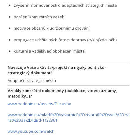
zvýšení informovanosti o adaptačních strategiích města
posílení komunitních vazeb
motivace občanů k udržitelnému chování
propagace udržitelných forem dopravy (cyklojízda, běh)
kulturní a vzdělávací obohacení města
Navazuje Váše aktivita/projekt na nějaký politicko-
strategický dokument?
Adaptační strategie města
Vznikly konkrétní dokumenty (publikace, videozáznamy,
metodiky.. )?
www.hodonin.eu/assets/File.ashx
www.hodonin.eu/mladi%2Dvytvarnici%2Dztvarnili%2Dsvet%2Dzvi
rat%2Da%2Dlidi/d-1132361
www.youtube.com/watch