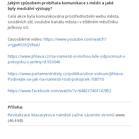
Jakým způsobem probíhala komunikace s médii a jaké
byly mediální výstupy?
Celá akce byla komunikována prostřednictvím webu města,
sociálních sítí, voutube kanálu města i v tištěném měsíčníku
Ježkovy oči.
časosběrné video:
https://www.youtube.com/watch?
v=jgwROXQVNaU
https://www.jihlava.cz/na-namesti-si-mohou-lide-odpocinout-v-
pokojicku-s-jerliny/d-553046
https://www.parlamentnilisty.cz/politika/obce-volicum/Jihlava-
Podivejte-se-jak-na-namesti-rostl-pokojicek-708710
https://www.facebook.com/watch/?v=648237403147852
Příloha:
Revitalizace Masarykova náměstí začne sázením stromů
www
(46.4 kB)