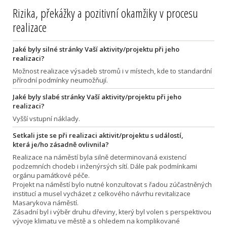
Rizika, překážky a pozitivní okamžiky v procesu
realizace
Jaké byly silné stránky Vaší aktivity/projektu při jeho
realizaci?
Možnost realizace výsadeb stromů i v místech, kde to standardní
přírodní podmínky neumožňují.
Jaké byly slabé stránky Vaší aktivity/projektu při jeho
realizaci?
Vyšší vstupní náklady.
Setkali jste se při realizaci aktivit/projektu s událostí,
která je/ho zásadně ovlivnila?
Realizace na náměstí byla silně determinovaná existencí
podzemních chodeb i inženýrsých sítí. Dále pak podmínkami
orgánu památkové péče.
Projekt na náměstí bylo nutné konzultovat s řadou zúčastněných
institucí a musel vycházet z celkového návrhu revitalizace
Masarykova náměstí.
Zásadní byl i výběr druhu dřeviny, který byl volen s perspektivou
vývoje klimatu ve městě a s ohledem na komplikované