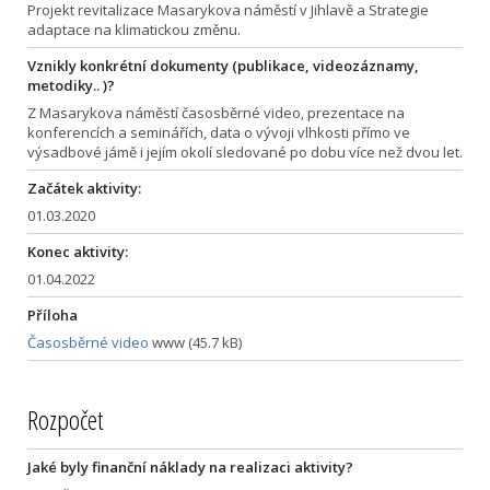
Projekt revitalizace Masarykova náměstí v Jihlavě a Strategie
adaptace na klimatickou změnu.
Vznikly konkrétní dokumenty (publikace, videozáznamy,
metodiky.. )?
Z Masarykova náměstí časosběrné video, prezentace na
konferencích a seminářích, data o vývoji vlhkosti přímo ve
výsadbové jámě i jejím okolí sledované po dobu více než dvou let.
Začátek aktivity:
01.03.2020
Konec aktivity:
01.04.2022
Příloha
Časosběrné video
www (45.7 kB)
Rozpočet
Jaké byly finanční náklady na realizaci aktivity?