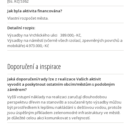
[tis. Kč] 5362
Jak byla aktivita financována?
Vlastní rozpočet města.
Detailní rozpis:
Výsadby na Vrchlického ulici 389.000,- Kč,
Výsadby na náměstí (včerně všech izolací, zpevněných povrchů a
mobiliáře) 4.973.000,- Kč
Doporučení a inspirace
Jaká doporučení/rady lze z realizace Vašich aktivit
vyvodit a poskytnout ostatním obcím/městům s podobným
záměrem?
Vyšší vstupní náklady na realizaci zaručují dlouhodobou
perspektvu dřevin na stanovišti a současně tyto výsadby můžou
být prostředkem k lepšímu nakládání s dešťovou vodou, protože
jsou úspěšným příkladem zelenomodré infrastruktury ve městě.
Je důležité celou akci komunikovat s veřejností.