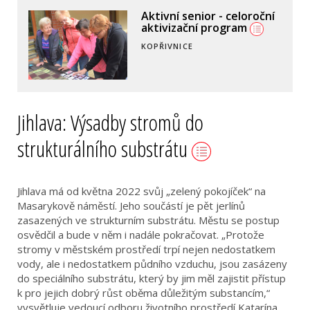
Aktivní senior - celoroční
aktivizační program
KOPŘIVNICE
Jihlava: Výsadby stromů do
strukturálního substrátu
Jihlava má od května 2022 svůj „zelený pokojíček“ na
Masarykově náměstí. Jeho součástí je pět jerlínů
zasazených ve strukturním substrátu. Městu se postup
osvědčil a bude v něm i nadále pokračovat. „Protože
stromy v městském prostředí trpí nejen nedostatkem
vody, ale i nedostatkem půdního vzduchu, jsou zasázeny
do speciálního substrátu, který by jim měl zajistit přístup
k pro jejich dobrý růst oběma důležitým substancím,“
vysvětluje vedoucí odboru životního prostředí Katarína