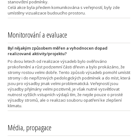
stanovištní podmínky.
Celá akce byla předem komunikována s veřejností, byly zde
umístěny vizualizace budoucího prostoru.
Monitorování a evaluace
Byl nějakým způsobem měřen a vyhodnocen dopad
realizované aktivity/projektu?
Po dvou letech od realizace výsadeb bylo ověřováno
prokořenění a růst podzemní části dřevin a bylo prokázáno, že
stromy rostou velmi dobře. Tento způsob výsadeb pomohl umístit
stromy i do nepříznivých pedologických podmínek a do míst, která
jsou pro výsadby jinak velmi problematická. Veřejností jsou
výsadby přijímány velmi pozitivně, je však nutné vysvětlovat
nutnost vyšších vstupních výdajů tím, že nejde pouze o prosté
výsadby stromů, ale o realizaci souboru opatření ke zlepšení
klimatu.
Média, propagace