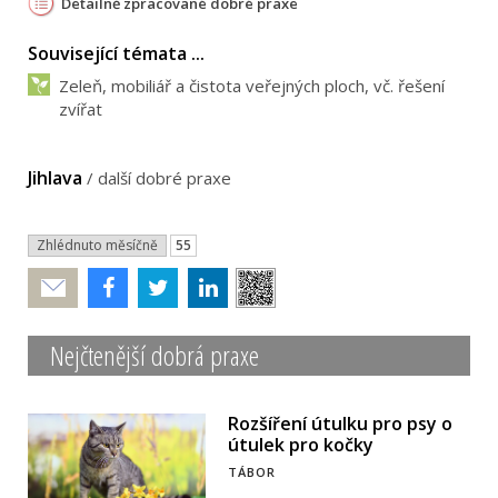
Detailně zpracované dobré praxe
Související témata ...
Zeleň, mobiliář a čistota veřejných ploch, vč. řešení
zvířat
Jihlava
/
další dobré praxe
Zhlédnuto měsíčně
55
Poslat
Nejčtenější dobrá praxe
Rozšíření útulku pro psy o
útulek pro kočky
TÁBOR