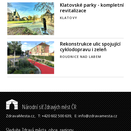
Klatovské parky - kompletní
revitalizace
KLATOVY
Rekonstrukce ulic spojující
cyklodopravu i zeleň
ROUDNICE NAD LABEM
Národní síť Zdravých měst ČR
ZdravaMesta.cz,
T: +420 602 500 639,
E: info@zdravamesta.cz
Sledujte Zdravá města, obce, regiony