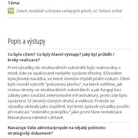
Téma:
Zeleň, mobiliář a čistota veřejných ploch, vč. řešení zvířat
Popis a výstupy
Co bylo cílem? Co byly hlavní výstupy? Jaký byl průběh /
kroky realizace?
První výsadby do strukturálních substrátů byly realizovány v
místě, kde se opakovaně nedařilo vysázet dřeviny. Důvodem
byla jílovitá navážka, ve které stomům chyběl půdní vzduch. Cílem
bylo rovněž vytvořit "pokusnou plochu", na které ověříme, jak
rostou stromy ve strukturálních substrátech a jak fungují bez
zálivky jako součást zelenomodré infrastruktury, proto zde bylo
vysázeno 12 stromů různých druhů a velikost. Protože se
výsadby ukázaly jako úspěšné, byl tento způsob výsadby použit i
při realizaci "zeleného pokojíčku" jako první fáze revitalizace
Masarykova náměstí v Jihlavě.
Navazuje Váše aktivita/projekt na nějaký politicko-
strategický dokument?