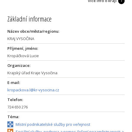
Více info o kraji
Základní informace
Název obce/města/regionu:
KRAJ VYSOČINA
Příjmení, jméno:
Kropáčková Lucie
Organizace:
Krajský úřad Kraje Vysočina
E-mail:
kropackova.l@kr-vysocina.cz
Telefon:
724 650 276
Téma:
Místní podnikatelské služby pro veřejnost
Sociální služby, podpora a pomoc; řešení nezaměstnanosti a