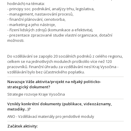
hodinách) na témata:
- principy soc. podnikání, analýzy trhu, legislativa,
- management, nastavování procesů,
- finanční plánování, cenotvorba,
- marketing a jeho nástroje,
- řízení lidských zdrojů (komunikace a efektivita),
- prezentace zpracované studie vlastní organizace, dotační
možnosti.
Do vzdělávání se zapojilo 20 sociálních podniků z celého regionu,
celkem se na jednotlivých modulech proškolilo více než 120
pracovníků. Finanční úhradu za vzdělávání nesl Kraj Vysočina -
vzdělávání bylo bez účastnického poplatku.
Navazuje Váše aktivita/projekt na nějaký politicko-
strategický dokument?
Strategie rozvoje Kraje Vysočina
Vznikly konkrétní dokumenty (publikace, videozáznamy,
metodiky.. )?
ANO - Vzdělávací materiály pro jendotlivé moduly
Začátek aktivity: