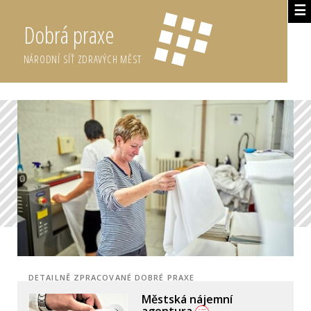
☰
Dobrá praxe
NÁRODNÍ SÍŤ ZDRAVÝCH MĚST
DETAILNĚ ZPRACOVANÉ DOBRÉ PRAXE
Městská nájemní
agentura