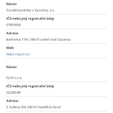
Název:
Sociální podniky z Vysočiny, z.s.
IČO nebo jiný registrační údaj:
07859058
Adresa:
Barborka 1191, 584 01 Ledeč nad Sázavou
Web:
https://spzv.cz/
Název:
FOVY s.r.o.
IČO nebo jiný registrační údaj:
02268248
Adresa:
5. května 356, 580 01 Havlíčkův Brod