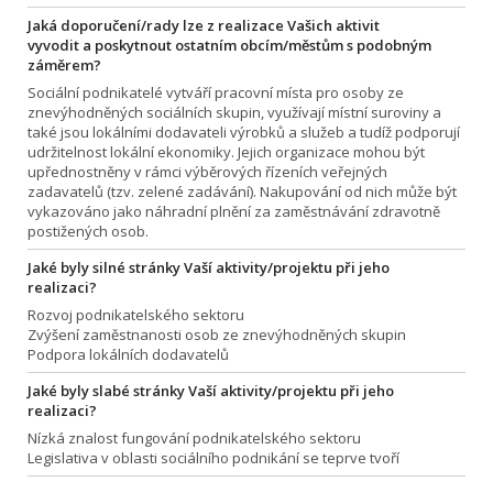
Jaká doporučení/rady lze z realizace Vašich aktivit
vyvodit a poskytnout ostatním obcím/městům s podobným
záměrem?
Sociální podnikatelé vytváří pracovní místa pro osoby ze
znevýhodněných sociálních skupin, využívají místní suroviny a
také jsou lokálními dodavateli výrobků a služeb a tudíž podporují
udržitelnost lokální ekonomiky. Jejich organizace mohou být
upřednostněny v rámci výběrových řízeních veřejných
zadavatelů (tzv. zelené zadávání). Nakupování od nich může být
vykazováno jako náhradní plnění za zaměstnávání zdravotně
postižených osob.
Jaké byly silné stránky Vaší aktivity/projektu při jeho
realizaci?
Rozvoj podnikatelského sektoru
Zvýšení zaměstnanosti osob ze znevýhodněných skupin
Podpora lokálních dodavatelů
Jaké byly slabé stránky Vaší aktivity/projektu při jeho
realizaci?
Nízká znalost fungování podnikatelského sektoru
Legislativa v oblasti sociálního podnikání se teprve tvoří