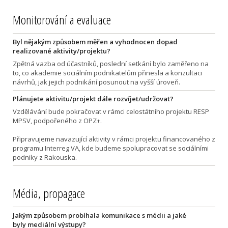
Monitorování a evaluace
Byl nějakým způsobem měřen a vyhodnocen dopad
realizované aktivity/projektu?
Zpětná vazba od účastníků, poslední setkání bylo zaměřeno na
to, co akademie sociálním podnikatelům přinesla a konzultaci
návrhů, jak jejich podnikání posunout na vyšší úroveň.
Plánujete aktivitu/projekt dále rozvíjet/udržovat?
Vzdělávání bude pokračovat v rámci celostátního projektu RESP
MPSV, podpořeného z OPZ+.
Připravujeme navazující aktivity v rámci projektu financovaného z
programu Interreg VA, kde budeme spolupracovat se sociálními
podniky z Rakouska.
Média, propagace
Jakým způsobem probíhala komunikace s médii a jaké
byly mediální výstupy?