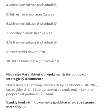
4.Online konzultace (individuálně)
5.Nakresli to aneb Lean Canvas
6.Online konzultace (individuálně)
7.Spočítej to aneb Byznys plán
8.Online konzultace (individuálně)
9.Prezentační dovednosti
10.Online konzultace (individuálně)
Navazuje Váše aktivita/projekt na nějaký politicko-
strategický dokument?
Startegický plán rozvoje města Králíky na období 2018 - 2026,
strategický cíl 1.1.1 Spolupracovat se soukromým sektorem,
podporovat podnikání v území.
Vznikly konkrétní dokumenty (publikace, videozáznamy,
metodiky.. )?