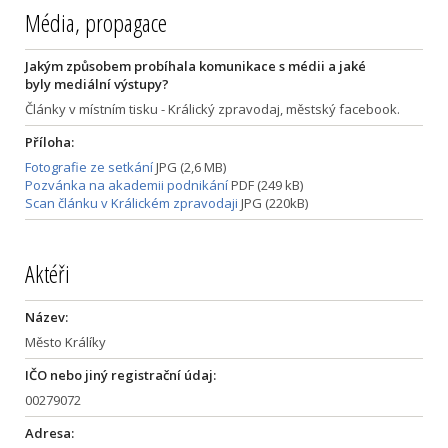
Média, propagace
Jakým způsobem probíhala komunikace s médii a jaké
byly mediální výstupy?
Články v místním tisku - Králický zpravodaj, městský facebook.
Příloha:
Fotografie ze setkání
JPG (2,6 MB)
Pozvánka na akademii podnikání
PDF (249 kB)
Scan článku v Králickém zpravodaji
JPG (220kB)
Aktéři
Název:
Město Králíky
IČO nebo jiný registrační údaj:
00279072
Adresa: