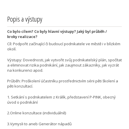
Popis a výstupy
Co bylo cílem? Co byly hlavní výstupy? Jaký byl průběh /
kroky realizace?
Cíl: Podpořit začínající či budoucí podnikatele ve městě i v blízkém
okolí.
Výstupy: Dovednosti, jak vytvořit svůj podnikatelský plán, spočítat
a eliminovat rizika podnikání, jak zaujmout zákazníky, jak vyzrát
na konkurenci apod.
Průběh: Proškolení účastníku prostřednictvím sérii pěti školení a
pěti konzultací.
1. Setkání s podnikatelem z Králík, představení P-PINK, obecný
úvod o podnikání
2.Online konzultace (individuálně)
3.Vymysli to aneb Generátor nápadů