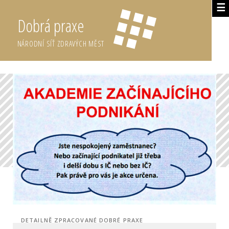
☰
Dobrá praxe
NÁRODNÍ SÍŤ ZDRAVÝCH MĚST
DETAILNĚ ZPRACOVANÉ DOBRÉ PRAXE