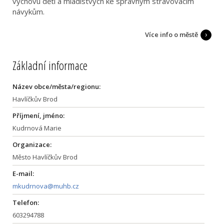
výchovu dětí a mladistvých ke správným stravovacím
návykům.
Více info o městě
Základní informace
Název obce/města/regionu:
Havlíčkův Brod
Příjmení, jméno:
Kudrnová Marie
Organizace:
Město Havlíčkův Brod
E-mail:
mkudrnova@muhb.cz
Telefon:
603294788