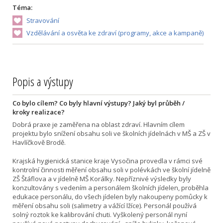
Téma:
Stravování
Vzdělávání a osvěta ke zdraví (programy, akce a kampaně)
Popis a výstupy
Co bylo cílem? Co byly hlavní výstupy? Jaký byl průběh /
kroky realizace?
Dobrá praxe je zaměřena na oblast zdraví. Hlavním cílem
projektu bylo snížení obsahu soli ve školních jídelnách v MŠ a ZŠ v
Havlíčkově Brodě.
Krajská hygienická stanice kraje Vysočina provedla v rámci své
kontrolní činnosti měření obsahu soli v polévkách ve školní jídelně
ZŠ Štáflova a v jídelně MŠ Korálky. Nepříznivé výsledky byly
konzultovány s vedením a personálem školních jídelen, proběhla
edukace personálu, do všech jídelen byly nakoupeny pomůcky k
měření obsahu soli (salimetry a vážící lžíce). Personál používá
solný roztok ke kalibrování chuti. Vyškolený personál nyní