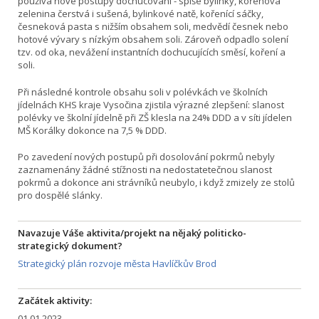
používá nové postupy dochucování - spíše bylinky, kořenová
zelenina čerstvá i sušená, bylinkové natě, kořenící sáčky,
česneková pasta s nižším obsahem soli, medvědí česnek nebo
hotové vývary s nízkým obsahem soli. Zároveň odpadlo solení
tzv. od oka, nevážení instantních dochucujících směsí, koření a
soli.
Při následné kontrole obsahu soli v polévkách ve školních
jídelnách KHS kraje Vysočina zjistila výrazné zlepšení: slanost
polévky ve školní jídelně při ZŠ klesla na 24% DDD a v síti jídelen
MŠ Korálky dokonce na 7,5 % DDD.
Po zavedení nových postupů při dosolování pokrmů nebyly
zaznamenány žádné stížnosti na nedostatetečnou slanost
pokrmů a dokonce ani strávníků neubylo, i když zmizely ze stolů
pro dospělé slánky.
Navazuje Váše aktivita/projekt na nějaký politicko-
strategický dokument?
Strategický plán rozvoje města Havlíčkův Brod
Začátek aktivity:
01.01.2023