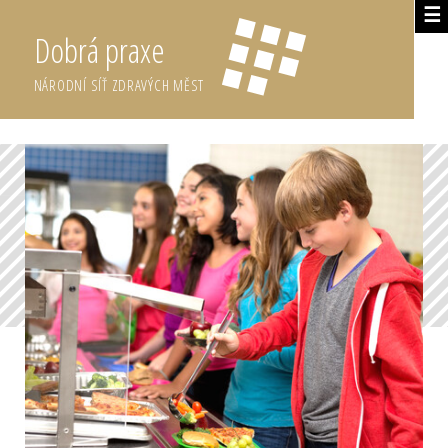
☰
Dobrá praxe
NÁRODNÍ SÍŤ ZDRAVÝCH MĚST