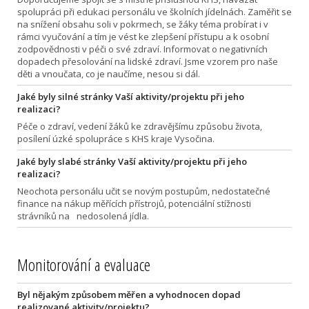
spolupráci při edukaci personálu ve školních jídelnách. Zaměřit se
na snížení obsahu soli v pokrmech, se žáky téma probírat i v
rámci vyučování a tím je vést ke zlepšení přístupu a k osobní
zodpovědnosti v péči o své zdraví. Informovat o negativních
dopadech přesolování na lidské zdraví. Jsme vzorem pro naše
děti a vnoučata, co je naučíme, nesou si dál.
Jaké byly silné stránky Vaší aktivity/projektu při jeho
realizaci?
Péče o zdraví, vedení žáků ke zdravějšímu způsobu života,
posílení úzké spolupráce s KHS kraje Vysočina.
Jaké byly slabé stránky Vaší aktivity/projektu při jeho
realizaci?
Neochota personálu učit se novým postupům, nedostatečné
finance na nákup měřících přístrojů, potenciální stížnosti
strávníků na nedosolená jídla.
Monitorování a evaluace
Byl nějakým způsobem měřen a vyhodnocen dopad
realizované aktivity/projektu?