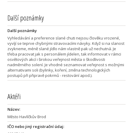
Další poznámky
Další poznámky
Vyhledávání a preference slané chuti nejsou člověku vrozené,
vyvíjí se teprve chybnými stravovacími návyky. Když si na slanost
zvykneme, méně slané jídlo nám vlastně pak už nechutná. Je
třeba pracovat jak s personálem jídelen, tak informovat v rámci
osvětových akcí i širokou veřejnost města o škodlivosti
nadměrného solení. Je vhodné seznamovat veřejnost s možnými
alternativami soli (bylinky, koření, změna technologických
postupů při připravě pokrmů - restování apod.).
Aktéři
Název:
Město Havlíčkův Brod
IČO nebo jiný registrační údaj: