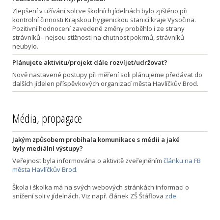
Zlepšení v užívání soli ve školních jídelnách bylo zjištěno při
kontrolní činnosti Krajskou hygienickou stanicí kraje Vysočina.
Pozitivní hodnocení zavedené změny proběhlo i ze strany
strávníků - nejsou stížnosti na chutnost pokrmů, strávníků
neubylo.
Plánujete aktivitu/projekt dále rozvíjet/udržovat?
Nově nastavené postupy při měření soli plánujeme předávat do
dalších jídelen příspěvkových organizací města Havlíčkův Brod.
Média, propagace
Jakým způsobem probíhala komunikace s médii a jaké
byly mediální výstupy?
Veřejnost byla informována o aktivitě zveřejněním
článku na FB
města Havlíčkův Brod
.
Škola i školka má na svých webových stránkách informaci o
snížení soli v jídelnách. Viz např. článek ZŠ Štáflova
zde
.