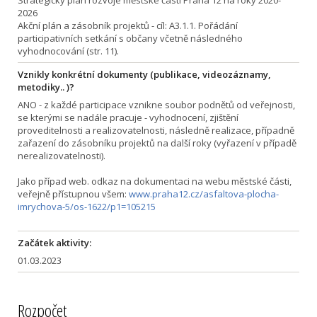
Strategický plán rozvoje městské části Praha 12 na roky 2020-
2026
Akční plán a zásobník projektů - cíl: A3.1.1. Pořádání
participativních setkání s občany včetně následného
vyhodnocování (str. 11).
Vznikly konkrétní dokumenty (publikace, videozáznamy,
metodiky.. )?
ANO - z každé participace vznikne soubor podnětů od veřejnosti,
se kterými se nadále pracuje - vyhodnocení, zjištění
proveditelnosti a realizovatelnosti, následně realizace, případně
zařazení do zásobníku projektů na další roky (vyřazení v případě
nerealizovatelnosti).
Jako případ web. odkaz na dokumentaci na webu městské části,
veřejně přístupnou všem:
www.praha12.cz/asfaltova-plocha-
imrychova-5/os-1622/p1=105215
Začátek aktivity:
01.03.2023
Rozpočet