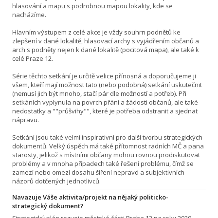
hlasování a mapu s podrobnou mapou lokality, kde se
nacházíme.
Hlavním výstupem z celé akce je vždy souhrn podnětů ke
zlepšení v dané lokalitě, hlasovací archy s vyjádřením občanů a
arch s podněty nejen k dané lokalitě (pocitová mapa), ale také k
celé Praze 12.
Série těchto setkání je určitě velice přínosná a doporučujeme ji
všem, kteří mají možnost tato (nebo podobná) setkání uskutečnit
(nemusí jich být mnoho, stačí pár dle možností a potřeb). Při
setkáních vyplynula na povrch přání a žádosti občanů, ale také
nedostatky a ""průšvihy"", které je potřeba odstranit a sjednat
nápravu.
Setkání jsou také velmi inspirativní pro další tvorbu strategických
dokumentů. Velký úspěch má také přítomnost radních MČ a pana
starosty, jelikož s místními občany mohou rovnou prodiskutovat
problémy a v mnoha případech také řešení problému, čímž se
zamezí nebo omezí dosahu šíření nepravd a subjektivních
názorů dotčených jednotlivců.
Navazuje Váše aktivita/projekt na nějaký politicko-
strategický dokument?