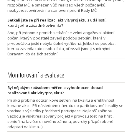
rozpočet MČ je omezen vůči realizaci všech požadavků,
nezbytnost ověřování a stanovení priorit Rady MČ.
Setkali jste se při realizaci aktivit/projektu s událostí,
která je/ho zásadně ovlivnila?
Ano, při jednom z prvních setkání se velmi angažoval aktivní
občan, který v podstatě zavedl podobu setkání, která v
prvopočátku ještě nebyla úplně vytříbená. Jelikož se podoba,
kterou zavedla tato osoba líbila, převzali jsme ji s mírnými
úpravami do dalších setkání.
Monitorování a evaluace
Byl nějakým způsobem měřen a vyhodnocen dopad
realizované aktivity/projektu?
Při akci probíhá dotazníkové šetření na kvalitu a efektivnost
konané akce. Při následném návratu do participované lokality se
vracíme s výsledky předchozí participace. Nejlepší zpětnou
vazbou je vidět realizovaný projekt v provozu (děti na hřišti,
senioři na lavičce u nového záhonu, povrchy přizpůsobené
adaptaci na klima...).