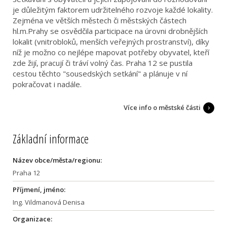
je důležitým faktorem udržitelného rozvoje každé lokality.
Zejména ve větších městech či městských částech
hl.m.Prahy se osvědčila participace na úrovni drobnějších
lokalit (vnitrobloků, menších veřejných prostranství), díky
níž je možno co nejlépe mapovat potřeby obyvatel, kteří
zde žijí, pracují či tráví volný čas. Praha 12 se pustila
cestou těchto "sousedských setkání" a plánuje v ní
pokračovat i nadále.
Více info o městské části
Základní informace
Název obce/města/regionu:
Praha 12
Příjmení, jméno:
Ing. Vildmanová Denisa
Organizace: