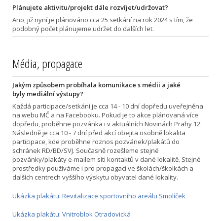
Plánujete aktivitu/projekt dále rozvíjet/udržovat?
Ano, již nyní je plánováno cca 25 setkání na rok 2024 s tím, že
podobný počet plánujeme udržet do dalších let.
Média, propagace
Jakým způsobem probíhala komunikace s médii a jaké
byly mediální výstupy?
Každá participace/setkání je cca 14 - 10 dní dopředu uveřejněna
na webu MČ a na Facebooku. Pokud je to akce plánovaná více
dopředu, proběhne pozvánka i v aktuálních Novinách Prahy 12.
Následně je cca 10 - 7 dní před akcí obejita osobně lokalita
participace, kde proběhne roznos pozvánek/plakátů do
schránek RD/BD/SVJ. Současně rozešleme stejné
pozvánky/plakáty e-mailem síti kontaktů v dané lokalitě. Stejné
prostředky používáme i pro propagaci ve školách/školkách a
dalších centrech vyššího výskytu obyvatel dané lokality.
Ukázka plakátu: Revitalizace sportovního areálu Smolíček
Ukázka plakátu: Vnitroblok Otradovická