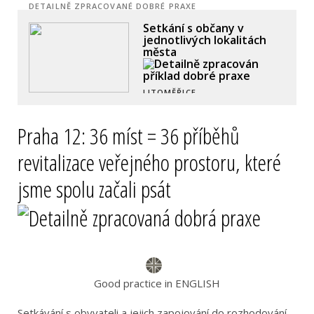
DETAILNĚ ZPRACOVANÉ DOBRÉ PRAXE
Setkání s občany v
jednotlivých lokalitách
města
LITOMĚŘICE
Praha 12: 36 míst = 36 příběhů
revitalizace veřejného prostoru, které
jsme spolu začali psát
Good practice in ENGLISH
Setkávání s obyvateli a jejich zapojování do rozhodování