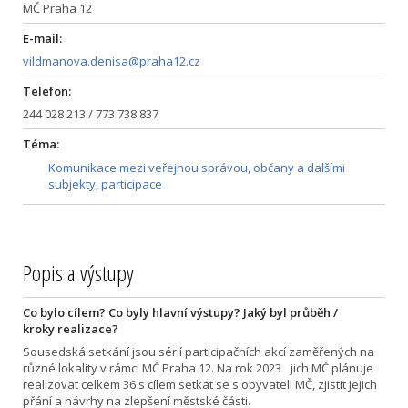
MČ Praha 12
E-mail:
vildmanova.denisa@praha12.cz
Telefon:
244 028 213 / 773 738 837
Téma:
Komunikace mezi veřejnou správou, občany a dalšími
subjekty, participace
Popis a výstupy
Co bylo cílem? Co byly hlavní výstupy? Jaký byl průběh /
kroky realizace?
Sousedská setkání jsou sérií participačních akcí zaměřených na
různé lokality v rámci MČ Praha 12. Na rok 2023 jich MČ plánuje
realizovat celkem 36 s cílem setkat se s obyvateli MČ, zjistit jejich
přání a návrhy na zlepšení městské části.