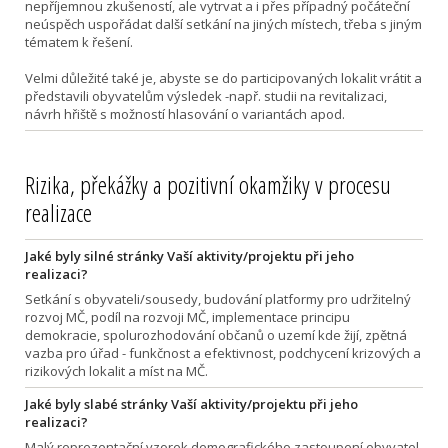
nepříjemnou zkušeností, ale vytrvat a i přes případný počáteční
neúspěch uspořádat další setkání na jiných místech, třeba s jiným
tématem k řešení.
Velmi důležité také je, abyste se do participovaných lokalit vrátit a
představili obyvatelům výsledek -např. studii na revitalizaci,
návrh hřiště s možností hlasování o variantách apod.
Rizika, překážky a pozitivní okamžiky v procesu
realizace
Jaké byly silné stránky Vaší aktivity/projektu při jeho
realizaci?
Setkání s obyvateli/sousedy, budování platformy pro udržitelný
rozvoj MČ, podíl na rozvoji MČ, implementace principu
demokracie, spolurozhodování občanů o uzemí kde žijí, zpětná
vazba pro úřad - funkčnost a efektivnost, podchycení krizových a
rizikových lokalit a míst na MČ.
Jaké byly slabé stránky Vaší aktivity/projektu při jeho
realizaci?
Malý reprezentační vzorek demografického zastoupení obyvatel,