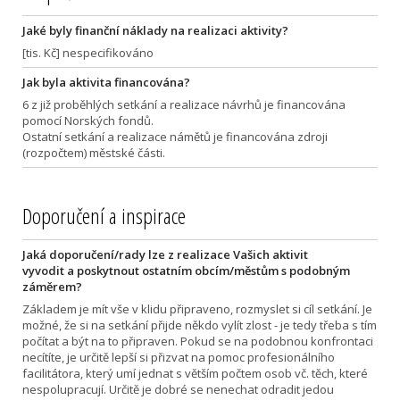
Jaké byly finanční náklady na realizaci aktivity?
[tis. Kč] nespecifikováno
Jak byla aktivita financována?
6 z již proběhlých setkání a realizace návrhů je financována
pomocí Norských fondů.
Ostatní setkání a realizace námětů je financována zdroji
(rozpočtem) městské části.
Doporučení a inspirace
Jaká doporučení/rady lze z realizace Vašich aktivit
vyvodit a poskytnout ostatním obcím/městům s podobným
záměrem?
Základem je mít vše v klidu připraveno, rozmyslet si cíl setkání. Je
možné, že si na setkání přijde někdo vylít zlost - je tedy třeba s tím
počítat a být na to připraven. Pokud se na podobnou konfrontaci
necítíte, je určitě lepší si přizvat na pomoc profesionálního
facilitátora, který umí jednat s větším počtem osob vč. těch, které
nespolupracují. Určitě je dobré se nenechat odradit jedou