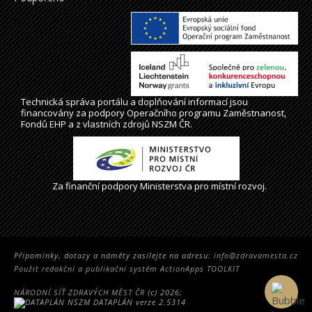
Technická správa
portálu
a doplňování informací jsou
financovány za podpory Operačního programu Zaměstnanost,
Fondů EHP a z vlastních zdrojů NSZM ČR.
Za finanční podpory Ministerstva pro místní rozvoj.
Připomínky, dotazy a náměty zasílejte na adresu:
info@zdravamesta.cz
Použit redakční a publikační systém ActionApps TOOLKIT
NÁRODNÍ SÍŤ ZDRAVÝCH MĚST ČR
(c) 2026;
DATAPLÁN verze 2.5314