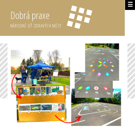
☰
Dobrá praxe
NÁRODNÍ SÍŤ ZDRAVÝCH MĚST