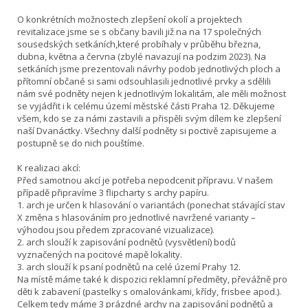
O konkrétních možnostech zlepšení okolí a projektech
revitalizace jsme se s občany bavili již na na 17 společných
sousedských setkáních,které probíhaly v průběhu března,
dubna, května a června (zbylé navazují na podzim 2023). Na
setkáních jsme prezentovali návrhy podob jednotlivých ploch a
přítomní občané si sami odsouhlasili jednotlivé prvky a sdělili
nám své podněty nejen k jednotlivým lokalitám, ale měli možnost
se vyjádřit i k celému území městské části Praha 12. Děkujeme
všem, kdo se za námi zastavili a přispěli svým dílem ke zlepšení
naší Dvanáctky. Všechny další podněty si poctivě zapisujeme a
postupně se do nich pouštíme.
K realizaci akcí:
Před samotnou akcí je potřeba nepodcenit přípravu. V našem
případě připravíme 3 flipcharty s archy papíru.
1. arch je určen k hlasování o variantách (ponechat stávající stav
X změna s hlasováním pro jednotlivé navržené varianty –
výhodou jsou předem zpracované vizualizace).
2. arch slouží k zapisování podnětů (vysvětlení) bodů
vyznačených na pocitové mapě lokality.
3. arch slouží k psaní podnětů na celé území Prahy 12.
Na místě máme také k dispozici reklamní předměty, převážně pro
děti k zabavení (pastelky s omalovánkami, křídy, frisbee apod.).
Celkem tedy máme 3 prázdné archy na zapisování podnětů a