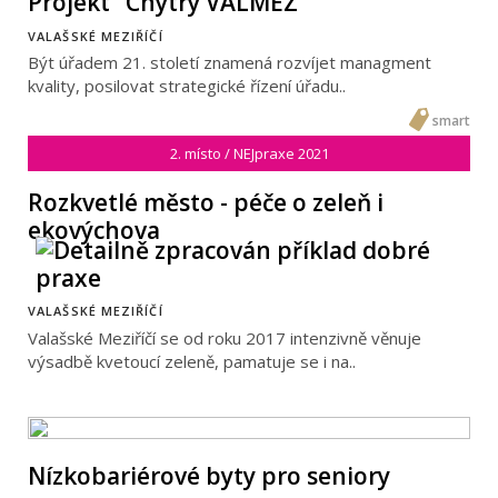
Projekt "Chytrý VALMEZ"
VALAŠSKÉ MEZIŘÍČÍ
Být úřadem 21. století znamená rozvíjet managment
kvality, posilovat strategické řízení úřadu..
smart
2. místo / NEJpraxe 2021
Rozkvetlé město - péče o zeleň i
ekovýchova
VALAŠSKÉ MEZIŘÍČÍ
Valašské Meziříčí se od roku 2017 intenzivně věnuje
výsadbě kvetoucí zeleně, pamatuje se i na..
Nízkobariérové byty pro seniory