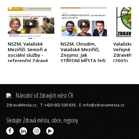
NSZM, Valašské
NSZM, Chrudim,
Valašské Me
Meziříčí: Senioři a
Valašské Meziříčí,
Veřejné fó
sociální služby -
Znojmo: Jak
Zdravého 
referenční Zdravé
STŘEDNÍ MĚSTA řeší
(2003)
město
(2020)
situaci covid-19
(2020)
Národní síť Zdravých měst ČR
ZdravaMesta.cz,
T: +420 602 500 639,
E: info@zdravamesta.cz
Sledujte Zdravá města, obce, regiony