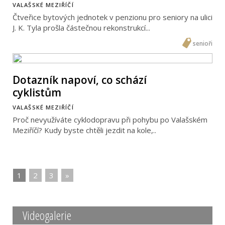
VALAŠSKÉ MEZIŘÍČÍ
Čtveřice bytových jednotek v penzionu pro seniory na ulici
J. K. Tyla prošla částečnou rekonstrukcí...
senioři
Dotazník napoví, co schází
cyklistům
VALAŠSKÉ MEZIŘÍČÍ
Proč nevyužíváte cyklodopravu při pohybu po Valašském
Meziříčí? Kudy byste chtěli jezdit na kole,..
1
|
2
|
3
|
»
Videogalerie