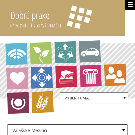
☰
Dobrá praxe
NÁRODNÍ SÍŤ ZDRAVÝCH MĚST
VYBER TÉMA...
Valašské Meziříčí