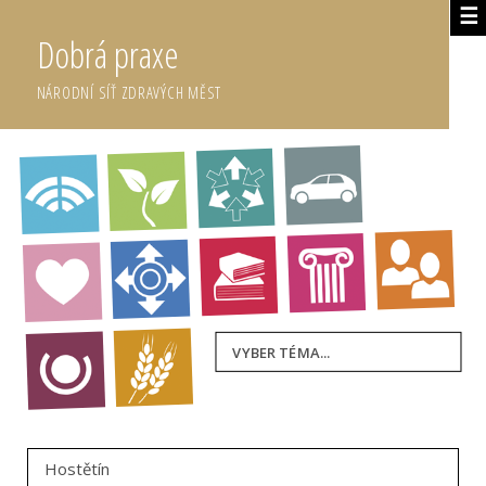
☰
Dobrá praxe
NÁRODNÍ SÍŤ ZDRAVÝCH MĚST
VYBER TÉMA...
Hostětín