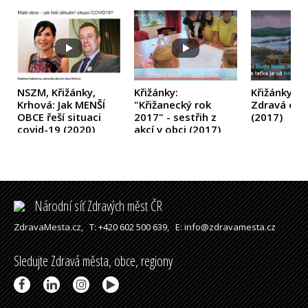
NSZM, Křižánky,
Křižánky:
Křižánky: N
Krhová: Jak MENŠÍ
"Křižanecký rok
Zdravá obe
OBCE řeší situaci
2017" - sestřih z
(2017)
covid-19
(2020)
akcí v obci
(2017)
Národní síť Zdravých měst ČR
ZdravaMesta.cz,
T: +420 602 500 639,
E: info@zdravamesta.cz
Sledujte Zdravá města, obce, regiony