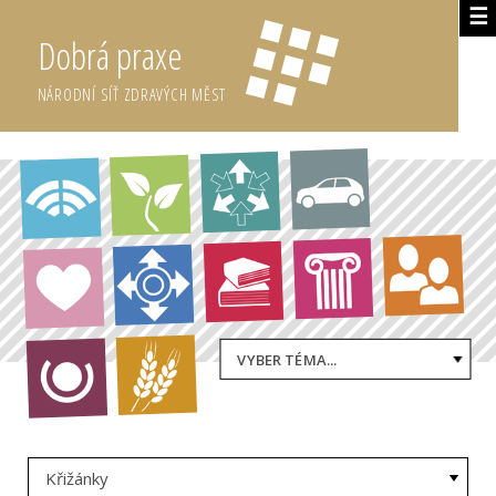
☰
Dobrá praxe
NÁRODNÍ SÍŤ ZDRAVÝCH MĚST
VYBER TÉMA...
Křižánky