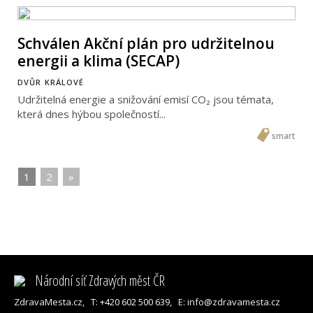
Schválen Akční plán pro udržitelnou
energii a klima (SECAP)
DVŮR KRÁLOVÉ
Udržitelná energie a snižování emisí CO₂ jsou témata,
která dnes hýbou společností...
smart
1
|
2
|
»
Národní síť Zdravých měst ČR
ZdravaMesta.cz,
T: +420 602 500 639,
E: info@zdravamesta.cz