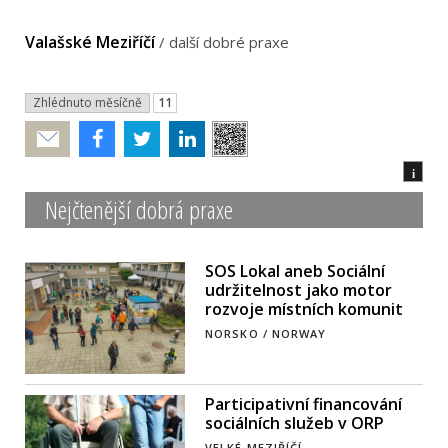
Valašské Meziříčí
/
další dobré praxe
Zhlédnuto měsíčně
11
Poslat
i
Nejčtenější dobrá praxe
SOS Lokal aneb Sociální
udržitelnost jako motor
rozvoje místních komunit
NORSKO / NORWAY
Participativní financování
sociálních služeb v ORP
VELKÉ MEZIŘÍČÍ