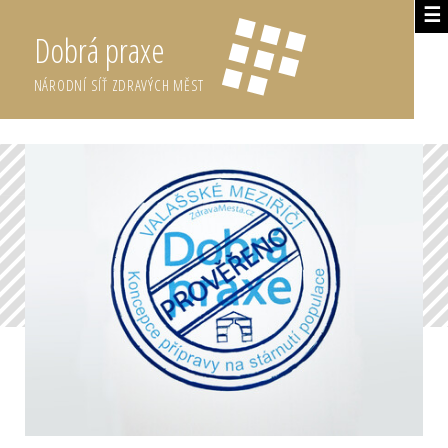
☰
Dobrá praxe
NÁRODNÍ SÍŤ ZDRAVÝCH MĚST