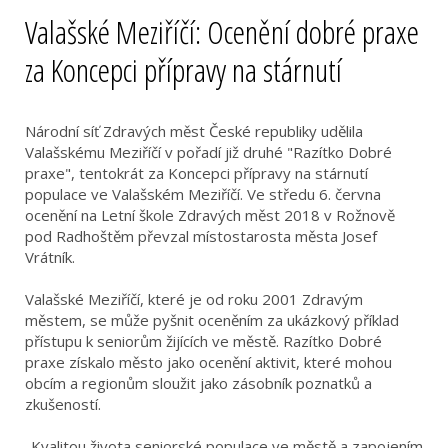
Valašské Meziříčí: Ocenění dobré praxe
za Koncepci přípravy na stárnutí
Národní síť Zdravých měst České republiky udělila
Valašskému Meziříčí v pořadí již druhé "Razítko Dobré
praxe", tentokrát za Koncepci přípravy na stárnutí
populace ve Valašském Meziříčí. Ve středu 6. června
ocenění na Letní škole Zdravých měst 2018 v Rožnově
pod Radhoštěm převzal místostarosta města Josef
Vrátník.
Valašské Meziříčí, které je od roku 2001 Zdravým
městem, se může pyšnit oceněním za ukázkový příklad
přístupu k seniorům žijících ve městě. Razítko Dobré
praxe získalo město jako ocenění aktivit, které mohou
obcím a regionům sloužit jako zásobník poznatků a
zkušeností.
„Kvalitou života seniorské populace ve městě a zapojením