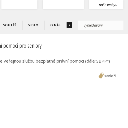
.
naše weby..
i
SOUTĚŽ
VIDEO
O NÁS
ní pomoci pro seniory
e veřejnou službu bezplatné právní pomoci (dále“SBPP“)
senioři