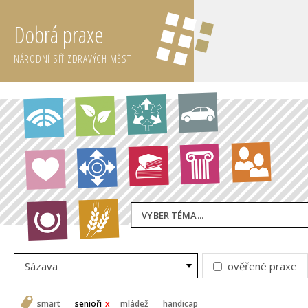
Dobrá praxe
NÁRODNÍ SÍŤ ZDRAVÝCH MĚST
VYBER TÉMA...
Sázava
ověřené praxe
smart
senioři
mládež
handicap