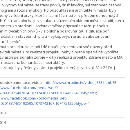
lo vytipování místa, sestavy prvků, druh lavičky, byl stanoven časový
ogram a rozdány úkoly. Po odsouhlasení architektem města, byly
eny cvičební prvky, které si sami žáci natřeli v předem dohodnutých
h. Celá tato plocha je v souladu s územním plánem města i studií, která
konstrukci stadionu. Architekt města připravil situační plánek s
ením cvičebních prvků - viz příloha posilovna_SK_1_situace.pdf.
e účastnili i stavebních prací – výkopových prací a zabetonování
vacích prvků.
omuto projektu se mladí lidé naučili prezentovat své názory před
viteli města. Pro realizaci projektu nebylo nutné speciálně vytvářet
zvláštní personální zdroje – díky realizaci projektu Zdravé město a MA
a nastavena komunikace mezi aktéry.
í zdroje byly řešeny v rámci projektu, který zpracovali žáci ZŠ Dr. J.
.
fotodokumentace; video -
http://www.chrudim.tv/video_883.html
, FB -
//www.facebook.com/media/set/?
678995075487014.1073741837.588630844523438&type=1
;
//www.facebook.com/kodlc/media_set?
10201337435192595.1073742167.1674751250&type=1
2013
2014