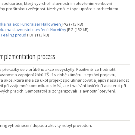
 spolupráce, který vyvrcholil slavnostním otevřením venkovní
ičny pro širokou veřejnost. Nezbytná je i spolupráce s architektem
ka na akci Fundraiser Halloween
JPG (713 kB)
ka na slavnostní otevření tělocvičny
JPG (152 kB)
t Feeling proud
PDF (113 kB)
 implementation process
 a překážky se v průběhu akce nevyskytly. Pozitivně lze hodnotit
vanost a zapojení žáků ZŠ již v době záměru - sepsání projektu,
va akce, která měla za úkol projekt spolufinancovat a jejich nasazenost
tí při vzájemné komunikaci s MěÚ, ale i natírání laviček či asistenci při
vých pracích. Samostatně si zorganizovali i slavnostní otevření.
ring vyhodnocení dopadu aktivity nebyl proveden.