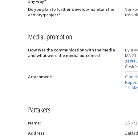
any way?
Do you plan to further develop/maintain the
Venkov
activity/project?
trénink
Media, promotion
How was the communication with the media
Byla v
and what were the media outcomes?
MA 21 
set=a.
Českém
Attachment:
Článek
Report
TZ: Sl
Partakers
Name:
ZŠ Dr.J
Address:
Základ