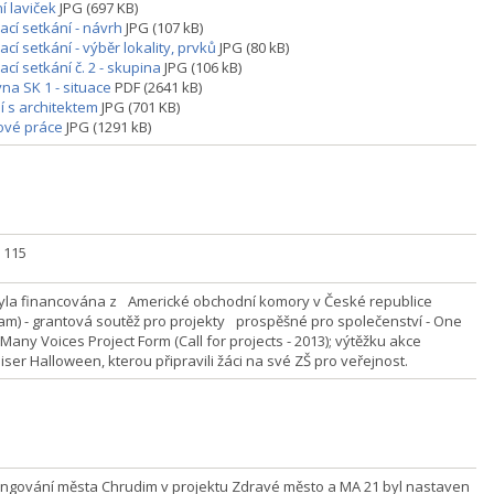
í laviček
JPG (697 KB)
ací setkání - návrh
JPG (107 kB)
cí setkání - výběr lokality, prvků
JPG (80 kB)
cí setkání č. 2 - skupina
JPG (106 kB)
na SK 1 - situace
PDF (2641 kB)
í s architektem
JPG (701 KB)
ové práce
JPG (1291 kB)
] 115
yla financována z Americké obchodní komory v České republice
m) - grantová soutěž pro projekty prospěšné pro společenství - One
Many Voices Project Form (Call for projects - 2013); výtěžku akce
ser Halloween, kterou připravili žáci na své ZŠ pro veřejnost.
ungování města Chrudim v projektu Zdravé město a MA 21 byl nastaven