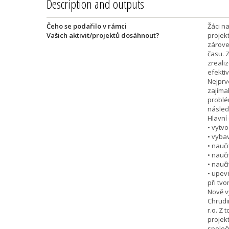
Description and outputs
Čeho se podařilo v rámci
Žáci na
Vašich aktivit/projektů dosáhnout?
projek
zárove
času. 
zreali
efektiv
Nejprv
zajíma
problé
násled
Hlavní 
• vytvo
• vybav
• nauč
• nauč
• nauči
• upevň
při tv
Nově v
Chrudi
r.o. Z
projek
společn