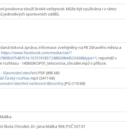
ní posilovna slouží široké veřejnosti. Může být využívána i v rámci
ů jednotlivých sportovních oddílů.
ydaná tisková zpráva, informace zveřejněny na FB Zdravého města a
-
https://www.facebook.com/media/set/?
678995075487014.1073741837.588630844523438&type=1
, reportáž v
 rozhlasu - 140603KOP01_telocvicna_chrudim.mp3 v příloze.
 - Slavnostní otevření
PDF (895 kB)
áž Český rozhlas
mp3 (3411 kB)
avnostní otevření venkovní tělocvičny
JPG (110 kB)
.Malíka
ní škola Chrudim, Dr. Jana Malíka 958, PSČ 537 01