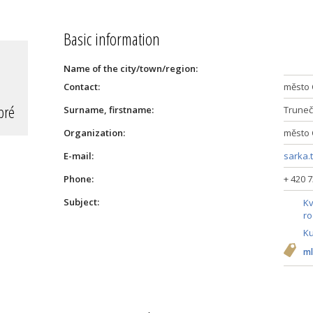
Basic information
Name of the city/town/region:
Contact:
město 
Surname, firstname:
Truneč
Organization:
město 
E-mail:
sarka.
Phone:
+ 420 
Subject:
Kv
ro
Ku
ml