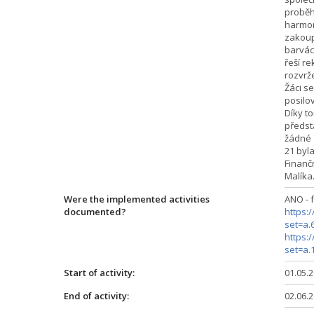
proběh
harmon
zakoup
barvác
řeší re
rozvrž
Žáci s
posilo
Díky t
předsta
žádné 
21 byl
Finančn
Malíka
Were the implemented activities
ANO - 
documented?
https:
set=a.
https:
set=a.
Start of activity:
01.05.
End of activity:
02.06.