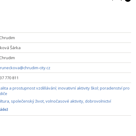
Chrudim
ková Šárka
Chrudim
truneckova@chrudim-city.cz
737 770 811
alita a prostupnost vzdělávání; inovativní aktivity škol; poradenství pro
diče
ltura, společenský život, volnočasové aktivity, dobrovolnictví
ádež