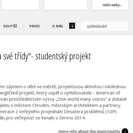
.
naše weby..
i
SOUTĚŽ
VIDEO
O NÁS
 své třídy"- studentský projekt
svým zájmem o dění ve městě, projektovou aktivitou i následnou
 v angličtině projekt, který uspěl u vyhlašovatele - American of
ován prostřednictvím výzvy „One world many voices“ a získané
 projektu s městem Chrudim, městským architektem a partnery.
enerace z veřejného projednání Desatera problémů (10P)
álu pro veřejnost se konalo v červnu 2014.
more info about the municipality