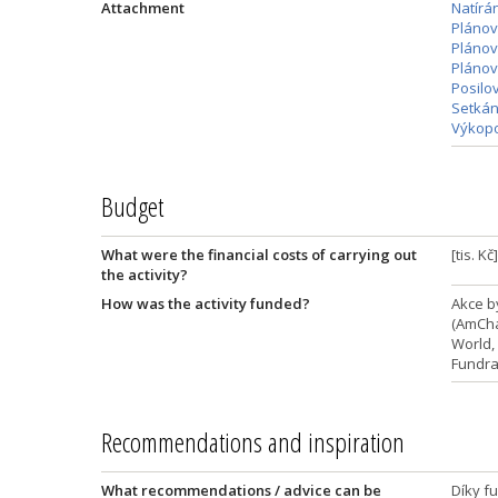
Attachment
Natírán
Plánov
Plánova
Plánova
Posilov
Setkán
Výkop
Budget
What were the financial costs of carrying out
[tis. Kč
the activity?
How was the activity funded?
Akce b
(AmCha
World, 
Fundrai
Recommendations and inspiration
What recommendations / advice can be
Díky f