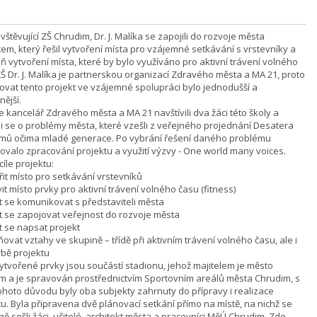
vštěvující ZŠ Chrudim, Dr. J. Malíka se zapojili do rozvoje města
tem, který řešil vytvoření místa pro vzájemné setkávání s vrstevníky a
ň vytvoření místa, které by bylo využíváno pro aktivní trávení volného
ZŠ Dr. J. Malíka je partnerskou organizací Zdravého města a MA 21, proto
zovat tento projekt ve vzájemné spolupráci bylo jednodušší a
nější.
e kancelář Zdravého města a MA 21 navštívili dva žáci této školy a
li se o problémy města, které vzešli z veřejného projednání Desatera
mů očima mladé generace. Po vybrání řešení daného problému
ovalo zpracování projektu a využití výzvy - One world many voices.
cíle projektu:
řit místo pro setkávání vrstevníků
it místo prvky pro aktivní trávení volného času (fitness)
it se komunikovat s představiteli města
it se zapojovat veřejnost do rozvoje města
t se napsat projekt
ovat vztahy ve skupině – třídě při aktivním trávení volného času, ale i
orbě projektu
ytvořené prvky jsou součástí stadionu, jehož majitelem je město
m a je spravován prostřednictvím Sportovním areálů města Chrudim, s
 tohoto důvodu byly oba subjekty zahrnuty do přípravy i realizace
tu. Byla připravena dvě plánovací setkání přímo na místě, na nichž se
ě sešli žáci, učitelé, architekt města a pracovníci MěÚ Chrudim. Zde