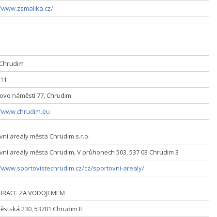
//www.zsmalika.cz/
Chrudim
11
ovo náměstí 77, Chrudim
//www.chrudim.eu
vní areály města Chrudim s.r.o.
vní areály města Chrudim, V průhonech 503, 537 03 Chrudim 3
//www.sportovistechrudim.cz/cz/sportovni-arealy/
URACE ZA VODOJEMEM
stská 230, 53701 Chrudim II