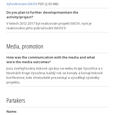
Vyhodnoceni ISKOV
PDF (2,93 MB)
Do you plan to further develop/maintain the
activity/project?
V letech 2012-2017 byl realizován projekt ISKOV, nyní je
realizováno jeho pokračování ISKOV II
Media, promotion
How was the communication with the media and what
were the media outcomes?
Jsou zveřejňovány tiskové zprávy na webu Kraje Vysočina a v
Novinách Kraje Vysočina, každý rok se konaly a konají tiskové
konference, kde zhotovitelé prezentují a vysvětlují výsledky
projektu.
Partakers
Name: