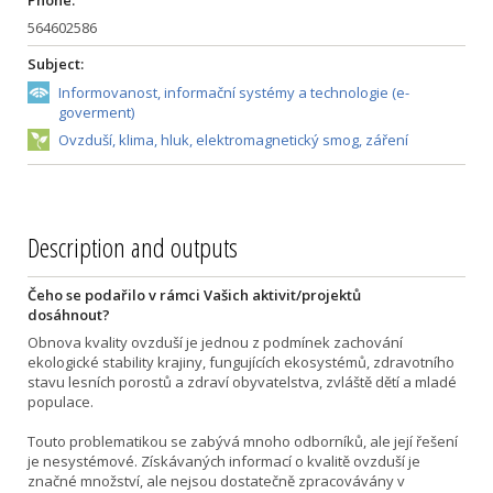
Phone:
564602586
Subject:
Informovanost, informační systémy a technologie (e-
goverment)
Ovzduší, klima, hluk, elektromagnetický smog, záření
Description and outputs
Čeho se podařilo v rámci Vašich aktivit/projektů
dosáhnout?
Obnova kvality ovzduší je jednou z podmínek zachování
ekologické stability krajiny, fungujících ekosystémů, zdravotního
stavu lesních porostů a zdraví obyvatelstva, zvláště dětí a mladé
populace.
Touto problematikou se zabývá mnoho odborníků, ale její řešení
je nesystémové. Získávaných informací o kvalitě ovzduší je
značné množství, ale nejsou dostatečně zpracovávány v