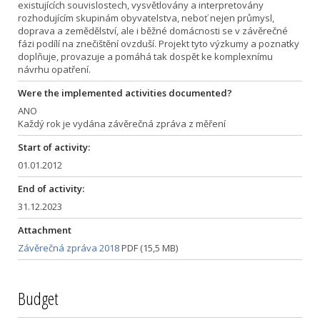
existujících souvislostech, vysvětlovány a interpretovány
rozhodujícím skupinám obyvatelstva, neboť nejen průmysl,
doprava a zemědělství, ale i běžné domácnosti se v závěrečné
fázi podílí na znečištění ovzduší. Projekt tyto výzkumy a poznatky
doplňuje, provazuje a pomáhá tak dospět ke komplexnímu
návrhu opatření.
Were the implemented activities documented?
ANO
Každý rok je vydána závěrečná zpráva z měření
Start of activity:
01.01.2012
End of activity:
31.12.2023
Attachment
Závěrečná zpráva 2018
PDF (15,5 MB)
Budget