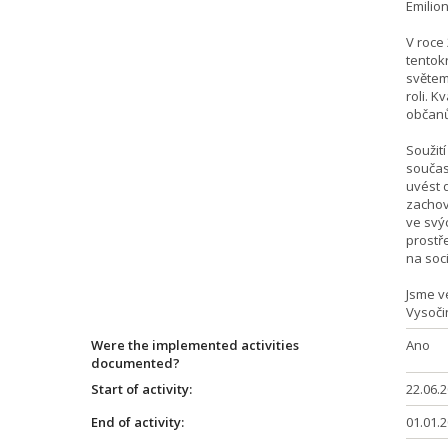
Emilion 
V roce 
tentok
světem
roli. K
občanů
Soužit
součas
uvést 
zachova
ve svý
prostř
na soci
Jsme ve
Vysoči
Were the implemented activities
Ano
documented?
Start of activity:
22.06.
End of activity:
01.01.