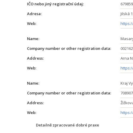
IČO nebo jiný registrační údaj:
679859
Adresa:
Jilská 
Web:
https:/
Name:
Masary
Company number or other registration data:
002162
Address:
Arna N
Web:
https:
Name:
Kraj V
Company number or other registration data:
708907
Address:
Žižkova
Web:
https:
Detailně zpracované dobré praxe