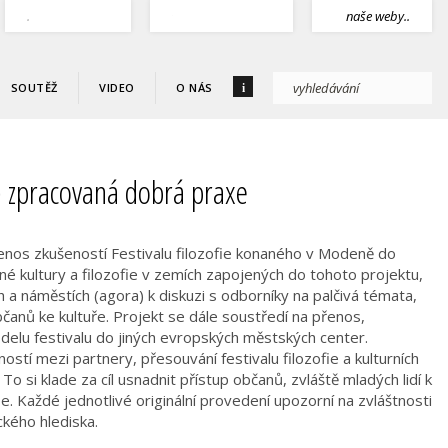
.
naše weby..
i
SOUTĚŽ
VIDEO
O NÁS
řenos zkušeností Festivalu filozofie konaného v Modeně do
é kultury a filozofie v zemích zapojených do tohoto projektu,
h a náměstích (agora) k diskuzi s odborníky na palčivá témata,
občanů ke kultuře. Projekt se dále soustředí na přenos,
odelu festivalu do jiných evropských městských center.
ostí mezi partnery, přesouvání festivalu filozofie a kulturních
o si klade za cíl usnadnit přístup občanů, zvláště mladých lidí k
fie. Každé jednotlivé originální provedení upozorní na zvláštnosti
ckého hlediska.