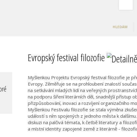
HLEDÁM
Evropský festival filozofie
Myšlenkou Projektu Evropský festival filozofie je p
Evropy. Zěměřuje se na prohloubení znalostí současn
na setkávání mladých lidí na veřejných prostranstvíc
na podporu šíření literárních děl, snadnější přístup 
přizpůsobování, inovaci a rozvíjení organizačního m
Myšlenkou Festivalu filozofie se stala výměna zkušen
událostí s ním spojených z jednoho města k dalšímu. T
diskuzi na palčivá témata, k četbě literatury a filozo
a místní identity zapojené země z literárně - filozofi