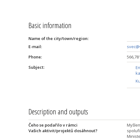
Basic information
Name of the city/town/region:
E-mail:
svec@v
Phone:
566,78
Subject:
En
k
Ku
Description and outputs
Čeho se podařilo v rámci
Myšlenk
Vašich aktivit/projektů dosáhnout?
spoluf
Ministe