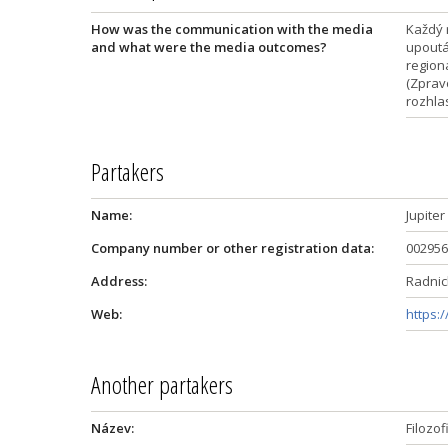
How was the communication with the media
Každý 
and what were the media outcomes?
upoutá
region
(Zprav
rozhlas
Partakers
Name:
Jupite
Company number or other registration data:
002956
Address:
Radnick
Web:
https:/
Another partakers
Název:
Filozof