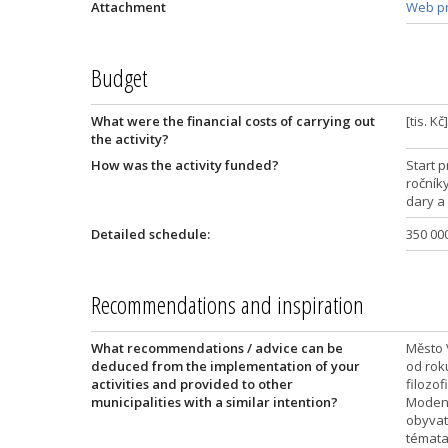
Attachment
Web pr
Budget
What were the financial costs of carrying out
[tis. Kč
the activity?
How was the activity funded?
Start p
ročník
dary a
Detailed schedule:
350 000
Recommendations and inspiration
What recommendations / advice can be
Město V
deduced from the implementation of your
od rok
activities and provided to other
filozo
municipalities with a similar intention?
Modeně
obyvate
témata