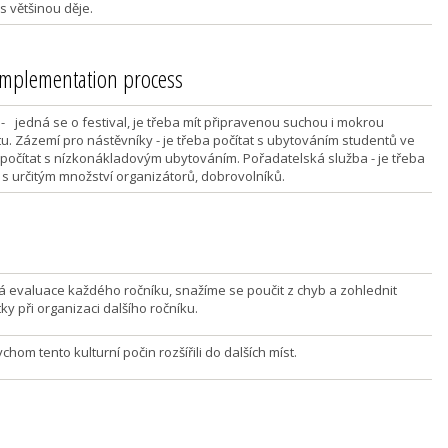
s většinou děje.
 implementation process
 - jedná se o festival, je třeba mít připravenou suchou i mokrou
tu. Zázemí pro nástěvníky - je třeba počítat s ubytováním studentů ve
 počítat s nízkonákladovým ubytováním. Pořadatelská služba - je třeba
t s určitým množství organizátorů, dobrovolníků.
á evaluace každého ročníku, snažíme se poučit z chyb a zohlednit
y při organizaci dalšího ročníku.
chom tento kulturní počin rozšířili do dalších míst.