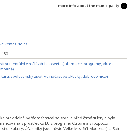
more info about the municipality
elkemezirici.cz
1,150
vironmentální vzdělávání a osvěta (informace, programy, akce a
ampaně)
ltura, společenský život, volnočasové aktivity, dobrovolnictví
a pravidelně pořádat festival se zrodila před čtrnácti lety a byla
inancována z prostředků EU z programu Culture a z rozpočtu
rstva kultury. Účastníky jsou město Velké Meziříčí, Modena (I) a Saint