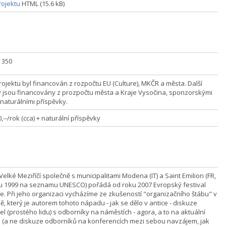
ojektu
HTML (15.6 kB)
] 350
rojektu byl financován z rozpočtu EU (Culture), MKČR a města. Další
y jsou financovány z prozpočtu města a Kraje Vysočina, sponzorskými
 naturálními příspěvky.
,--/rok (cca) + naturální příspěvky
elké Meziříčí společně s municipalitami Modena (IT) a Saint Emilion (FR,
u 1999 na seznamu UNESCO) pořádá od roku 2007 Evropský festival
fie. Při jeho organizaci vycházíme ze zkušeností "organizačního štábu" v
, který je autorem tohoto nápadu - jak se dělo v antice - diskuze
l (prostého lidu) s odborníky na náměstích - agora, a to na aktuální
 (a ne diskuze odborníků na konferencích mezi sebou navzájem, jak