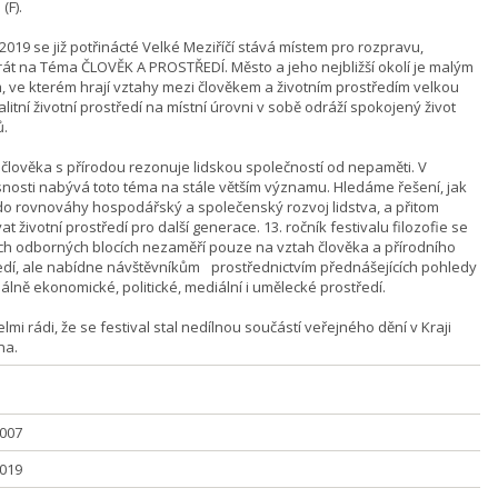
(F).
2019 se již potřinácté Velké Meziříčí stává místem pro rozpravu,
rát na Téma ČLOVĚK A PROSTŘEDÍ. Město a jeho nejbližší okolí je malým
, ve kterém hrají vztahy mezi člověkem a životním prostředím velkou
valitní životní prostředí na místní úrovni v sobě odráží spokojený život
.
í člověka s přírodou rezonuje lidskou společností od nepaměti. V
nosti nabývá toto téma na stále větším významu. Hledáme řešení, jak
do rovnováhy hospodářský a společenský rozvoj lidstva, a přitom
t životní prostředí pro další generace. 13. ročník festivalu filozofie se
ch odborných blocích nezaměří pouze na vztah člověka a přírodního
edí, ale nabídne návštěvníkům prostřednictvím přednášejících pohledy
álně ekonomické, politické, mediální i umělecké prostředí.
lmi rádi, že se festival stal nedílnou součástí veřejného dění v Kraji
na.
2007
2019