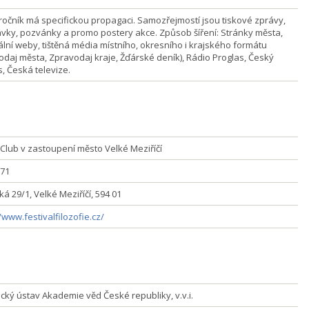
ročník má specifickou propagaci. Samozřejmostí jsou tiskové zprávy,
vky, pozvánky a promo postery akce. Způsob šíření: Stránky města,
ální weby, tištěná média místního, okresního i krajského formátu
odaj města, Zpravodaj kraje, Žďárské deník), Rádio Proglas, Český
, Česká televize.
r Club v zastoupení město Velké Meziříčí
71
á 29/1, Velké Meziříčí, 594 01
/www.festivalfilozofie.cz/
ický ústav Akademie věd České republiky, v.v.i.