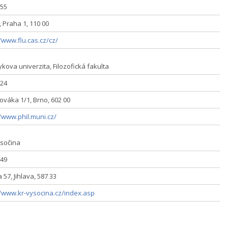
55
1, Praha 1, 110 00
/www.flu.cas.cz/cz/
kova univerzita, Filozofická fakulta
24
ováka 1/1, Brno, 602 00
//www.phil.muni.cz/
ysočina
49
 57, Jihlava, 587 33
//www.kr-vysocina.cz/index.asp