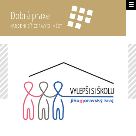
☰
Dobrá praxe
NÁRODNÍ SÍŤ ZDRAVÝCH MĚST