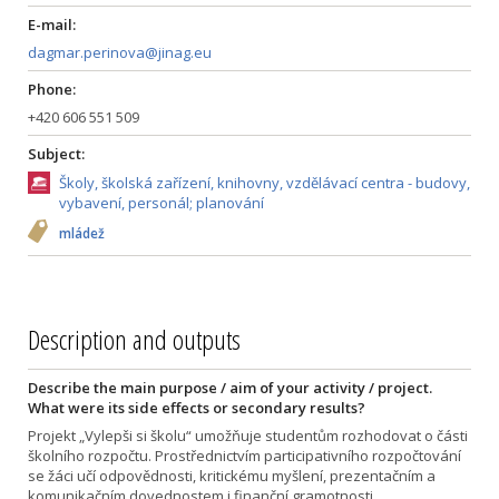
E-mail:
dagmar.perinova@jinag.eu
Phone:
+420 606 551 509
Subject:
Školy, školská zařízení, knihovny, vzdělávací centra - budovy,
vybavení, personál; planování
mládež
Description and outputs
Describe the main purpose / aim of your activity / project.
What were its side effects or secondary results?
Projekt „Vylepši si školu“ umožňuje studentům rozhodovat o části
školního rozpočtu. Prostřednictvím participativního rozpočtování
se žáci učí odpovědnosti, kritickému myšlení, prezentačním a
komunikačním dovednostem i finanční gramotnosti.