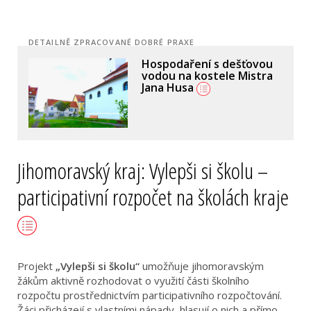
DETAILNĚ ZPRACOVANÉ DOBRÉ PRAXE
Hospodaření s dešťovou
vodou na kostele Mistra
Jana Husa
Jihomoravský kraj: Vylepši si školu –
participativní rozpočet na školách kraje
Projekt
„Vylepši si školu“
umožňuje jihomoravským
žákům aktivně rozhodovat o využití části školního
rozpočtu prostřednictvím participativního rozpočtování.
Žáci přicházejí s vlastními nápady, hlasují o nich a přímo