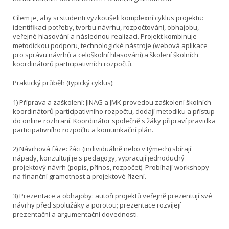
Cílem je, aby si studenti vyzkoušeli komplexní cyklus projektu:
identifikaci potřeby, tvorbu návrhu, rozpočtování, obhajobu,
veřejné hlasování a následnou realizaci. Projekt kombinuje
metodickou podporu, technologické nástroje (webová aplikace
pro správu návrhů a celoškolní hlasování) a školení školních
koordinátorů participativních rozpočtů.
Praktický průběh (typický cyklus):
1) Příprava a zaškolení: JINAG a JMK provedou zaškolení školních
koordinátorů participativního rozpočtu, dodají metodiku a přístup
do online rozhraní. Koordinátor společně s žáky připraví pravidka
participativního rozpočtu a komunikační plán.
2) Návrhová fáze: žáci (individuálně nebo v týmech) sbírají
nápady, konzultují je s pedagogy, vypracují jednoduchý
projektový návrh (popis, přínos, rozpočet). Probíhají workshopy
na finanční gramotnost a projektové řízení.
3) Prezentace a obhajoby: autoři projektů veřejně prezentují své
návrhy před spolužáky a porotou; prezentace rozvíjejí
prezentační a argumentační dovednosti.