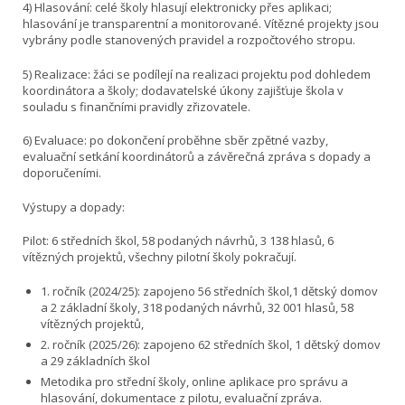
4) Hlasování: celé školy hlasují elektronicky přes aplikaci;
hlasování je transparentní a monitorované. Vítězné projekty jsou
vybrány podle stanovených pravidel a rozpočtového stropu.
5) Realizace: žáci se podílejí na realizaci projektu pod dohledem
koordinátora a školy; dodavatelské úkony zajišťuje škola v
souladu s finančními pravidly zřizovatele.
6) Evaluace: po dokončení proběhne sběr zpětné vazby,
evaluační setkání koordinátorů a závěrečná zpráva s dopady a
doporučeními.
Výstupy a dopady:
Pilot: 6 středních škol, 58 podaných návrhů, 3 138 hlasů, 6
vítězných projektů, všechny pilotní školy pokračují.
1. ročník (2024/25): zapojeno 56 středních škol,1 dětský domov
a 2 základní školy, 318 podaných návrhů, 32 001 hlasů, 58
vítězných projektů,
2. ročník (2025/26): zapojeno 62 středních škol, 1 dětský domov
a 29 základních škol
Metodika pro střední školy, online aplikace pro správu a
hlasování, dokumentace z pilotu, evaluační zpráva.