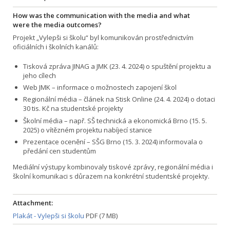
How was the communication with the media and what
were the media outcomes?
Projekt „Vylepši si školu“ byl komunikován prostřednictvím
oficiálních i školních kanálů:
Tisková zpráva JINAG a JMK (23. 4. 2024) o spuštění projektu a
jeho cílech
Web JMK – informace o možnostech zapojení škol
Regionální média – článek na Stisk Online (24. 4. 2024) o dotaci
30 tis. Kč na studentské projekty
Školní média – např. SŠ technická a ekonomická Brno (15. 5.
2025) o vítězném projektu nabíjecí stanice
Prezentace ocenění – SŠG Brno (15. 3. 2024) informovala o
předání cen studentům
Mediální výstupy kombinovaly tiskové zprávy, regionální média i
školní komunikaci s důrazem na konkrétní studentské projekty.
Attachment:
Plakát - Vylepši si školu
PDF (7 MB)