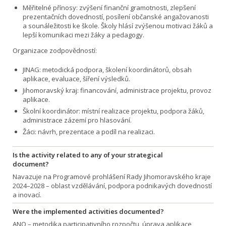
Měřitelné přínosy: zvýšení finanční gramotnosti, zlepšení
prezentačních dovedností, posílení občanské angažovanosti
a sounáležitosti ke škole. Školy hlásí zvýšenou motivaci žáků a
lepší komunikaci mezi žáky a pedagogy.
Organizace zodpovědností:
JINAG: metodická podpora, školení koordinátorů, obsah
aplikace, evaluace, šíření výsledků.
Jihomoravský kraj: financování, administrace projektu, provoz
aplikace.
Školní koordinátor: místní realizace projektu, podpora žáků,
administrace zázemí pro hlasování.
Žáci: návrh, prezentace a podíl na realizaci.
Is the activity related to any of your strategical
document?
Navazuje na Programové prohlášení Rady Jihomoravského kraje
2024–2028 – oblast vzdělávání, podpora podnikavých dovedností
a inovací.
Were the implemented activities documented?
ANO – metodika participativního rozpočtu, úprava aplikace