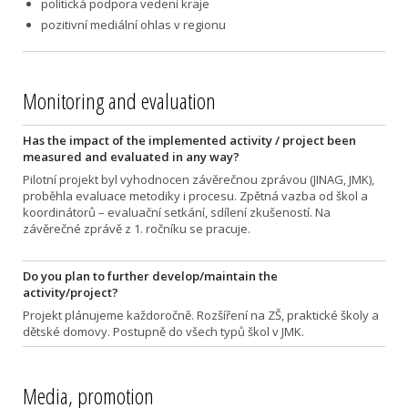
politická podpora vedení kraje
pozitivní mediální ohlas v regionu
Monitoring and evaluation
Has the impact of the implemented activity / project been
measured and evaluated in any way?
Pilotní projekt byl vyhodnocen závěrečnou zprávou (JINAG, JMK),
proběhla evaluace metodiky i procesu. Zpětná vazba od škol a
koordinátorů – evaluační setkání, sdílení zkušeností. Na
závěrečné zprávě z 1. ročníku se pracuje.
Do you plan to further develop/maintain the
activity/project?
Projekt plánujeme každoročně. Rozšíření na ZŠ, praktické školy a
dětské domovy. Postupně do všech typů škol v JMK.
Media, promotion