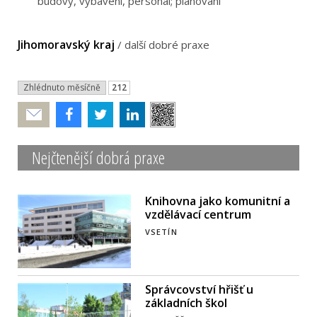
budovy, vybavení, personál; planování
Jihomoravský kraj
/
další dobré praxe
Zhlédnuto měsíčně
212
Poslat
Nejčtenější dobrá praxe
Knihovna jako komunitní a
vzdělávací centrum
VSETÍN
Správcovství hřišť u
základních škol