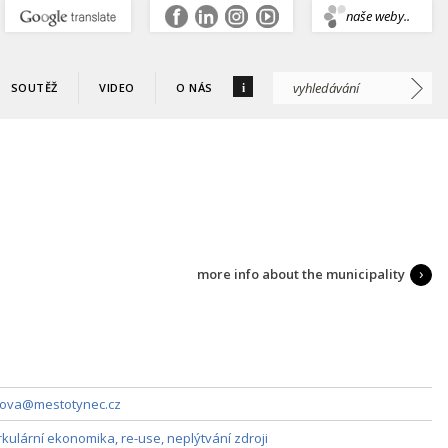
.
naše weby..
i
SOUTĚŽ
VIDEO
O NÁS
more info about the municipality
kova@mestotynec.cz
rkulární ekonomika, re-use, neplýtvání zdroji