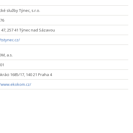
ké služby Týnec, s.r.o.
76
 47, 257 41 Týnec nad Sázavou
/tstynec.cz/
M, a.s.
01
kráci 1685/17, 140 21 Praha 4
//www.ekokom.cz/