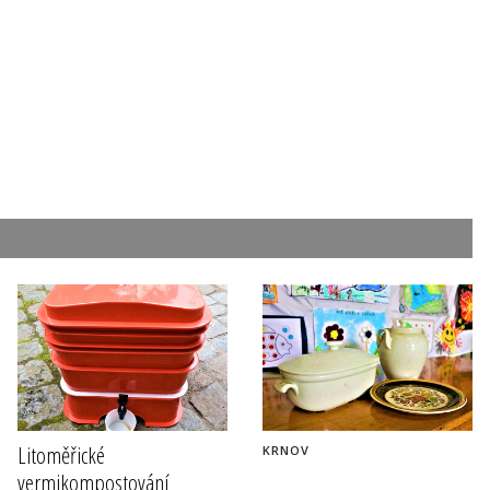
Litoměřické
KRNOV
vermikompostování