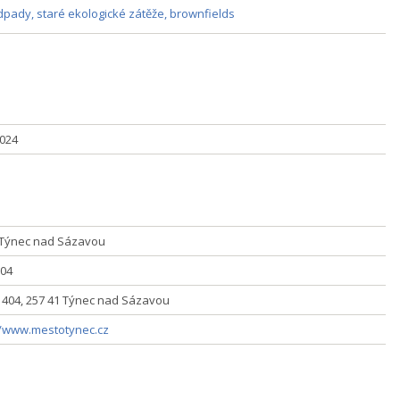
pady, staré ekologické zátěže, brownfields
2024
Týnec nad Sázavou
04
í 404, 257 41 Týnec nad Sázavou
//www.mestotynec.cz