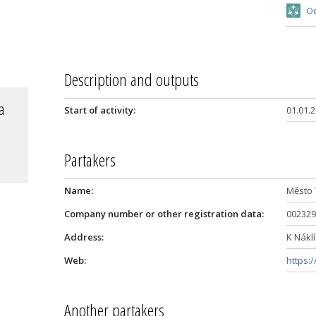
Od
Description and outputs
a
Start of activity:
01.01.
Partakers
Name:
Město 
Company number or other registration data:
002329
Address:
K Nákl
Web:
https:
Another partakers