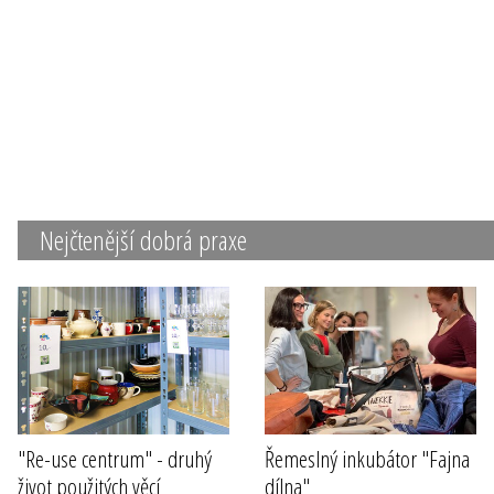
Nejčtenější dobrá praxe
"Re-use centrum" - druhý
Řemeslný inkubátor "Fajna
život použitých věcí
dílna"