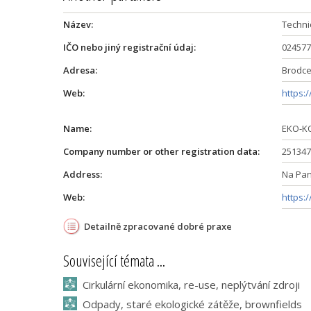
Název:
Technic
IČO nebo jiný registrační údaj:
024577
Adresa:
Brodce
Web:
https:/
Name:
EKO-KO
Company number or other registration data:
251347
Address:
Na Pan
Web:
https:
Detailně zpracované dobré praxe
Související témata ...
Cirkulární ekonomika, re-use, neplýtvání zdroji
Odpady, staré ekologické zátěže, brownfields