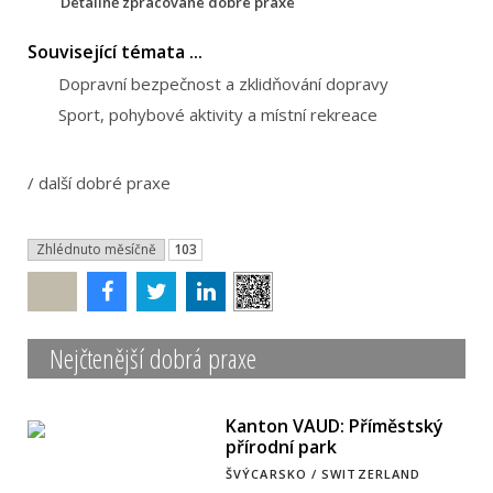
Detailně zpracované dobré praxe
Související témata ...
Dopravní bezpečnost a zklidňování dopravy
Sport, pohybové aktivity a místní rekreace
/
další dobré praxe
Zhlédnuto měsíčně
103
Poslat
Nejčtenější dobrá praxe
Kanton VAUD: Příměstský
přírodní park
ŠVÝCARSKO / SWITZERLAND