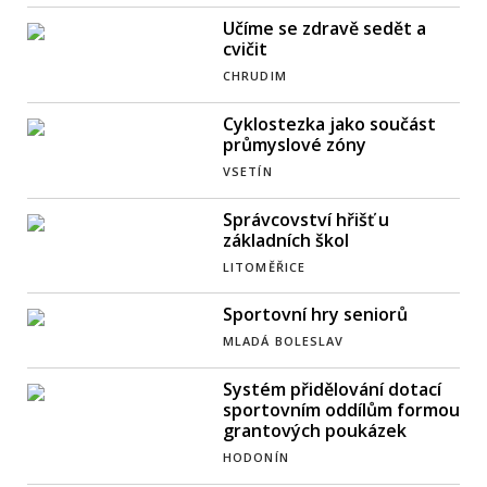
Učíme se zdravě sedět a
cvičit
CHRUDIM
Cyklostezka jako součást
průmyslové zóny
VSETÍN
Správcovství hřišť u
základních škol
LITOMĚŘICE
Sportovní hry seniorů
MLADÁ BOLESLAV
Systém přidělování dotací
sportovním oddílům formou
grantových poukázek
HODONÍN