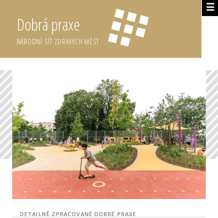
☰
Dobrá praxe
NÁRODNÍ SÍŤ ZDRAVÝCH MĚST
DETAILNĚ ZPRACOVANÉ DOBRÉ PRAXE