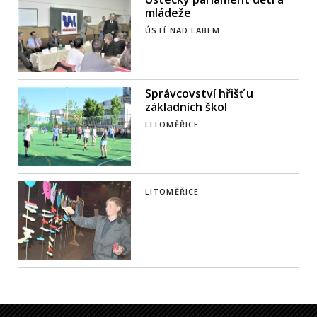
mládeže
ÚSTÍ NAD LABEM
Správcovství hřišť u
základních škol
LITOMĚŘICE
LITOMĚŘICE