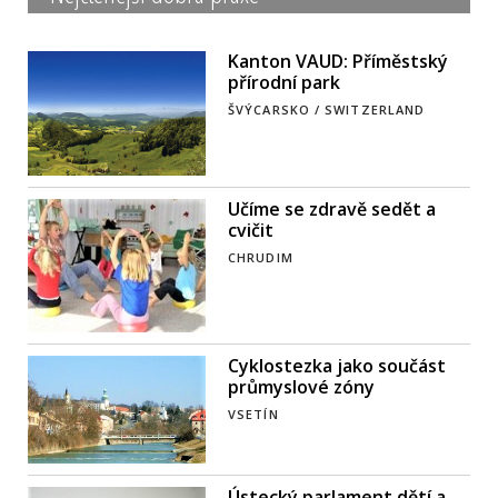
Kanton VAUD: Příměstský
přírodní park
ŠVÝCARSKO / SWITZERLAND
Učíme se zdravě sedět a
cvičit
CHRUDIM
Cyklostezka jako součást
průmyslové zóny
VSETÍN
Ústecký parlament dětí a