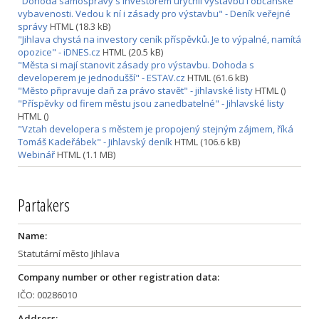
"Dohoda samosprávy s investorem urychlí výstavbu i občanské
vybavenosti. Vedou k ní i zásady pro výstavbu" - Deník veřejné
správy
HTML (18.3 kB)
"Jihlava chystá na investory ceník příspěvků. Je to výpalné, namítá
opozice" - iDNES.cz
HTML (20.5 kB)
"Města si mají stanovit zásady pro výstavbu. Dohoda s
developerem je jednodušší" - ESTAV.cz
HTML (61.6 kB)
"Město připravuje daň za právo stavět" - jihlavské listy
HTML ()
"Příspěvky od firem městu jsou zanedbatelné" - Jihlavské listy
HTML ()
"Vztah developera s městem je propojený stejným zájmem, říká
Tomáš Kadeřábek" - Jihlavský deník
HTML (106.6 kB)
Webinář
HTML (1.1 MB)
Partakers
Name:
Statutární město Jihlava
Company number or other registration data:
IČO: 00286010
Address: