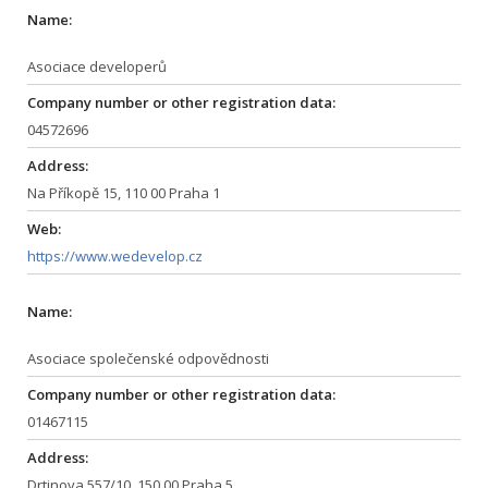
Name:
Asociace developerů
Company number or other registration data:
04572696
Address:
Na Příkopě 15, 110 00 Praha 1
Web:
https://www.wedevelop.cz
Name:
Asociace společenské odpovědnosti
Company number or other registration data:
01467115
Address:
Drtinova 557/10, 150 00 Praha 5