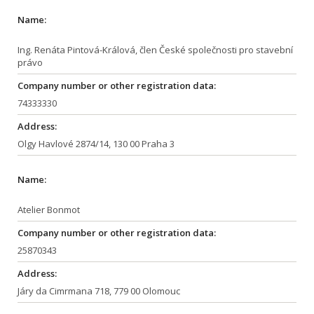
Name:
Ing. Renáta Pintová-Králová, člen České společnosti pro stavební
právo
Company number or other registration data:
74333330
Address:
Olgy Havlové 2874/14, 130 00 Praha 3
Name:
Atelier Bonmot
Company number or other registration data:
25870343
Address:
Járy da Cimrmana 718, 779 00 Olomouc