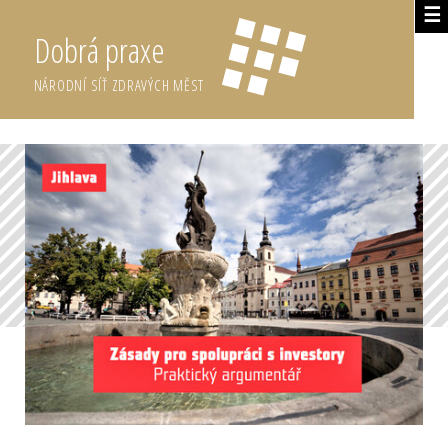
☰
Dobrá praxe
NÁRODNÍ SÍŤ ZDRAVÝCH MĚST