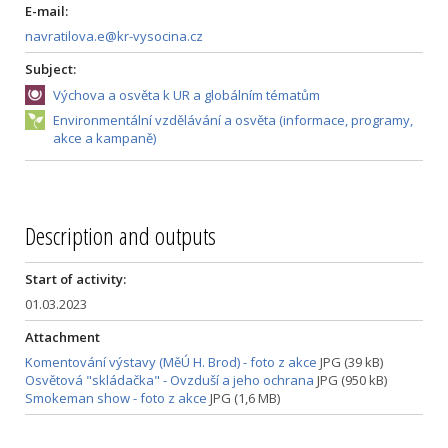
E-mail:
navratilova.e@kr-vysocina.cz
Subject:
Výchova a osvěta k UR a globálním tématům
Environmentální vzdělávání a osvěta (informace, programy,
akce a kampaně)
Description and outputs
Start of activity:
01.03.2023
Attachment
Komentování výstavy (MěÚ H. Brod) - foto z akce
JPG (39 kB)
Osvětová "skládačka" - Ovzduší a jeho ochrana
JPG (950 kB)
Smokeman show - foto z akce
JPG (1,6 MB)