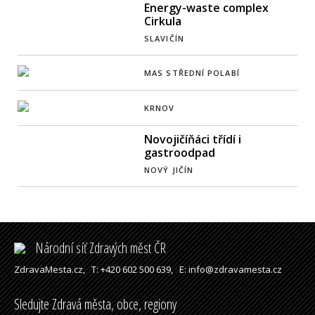
Energy-waste complex
Cirkula
SLAVIČÍN
MAS STŘEDNÍ POLABÍ
KRNOV
Novojičíňáci třídí i
gastroodpad
NOVÝ JIČÍN
Národní síť Zdravých měst ČR
ZdravaMesta.cz,
T: +420 602 500 639,
E: info@zdravamesta.cz
Sledujte Zdravá města, obce, regiony