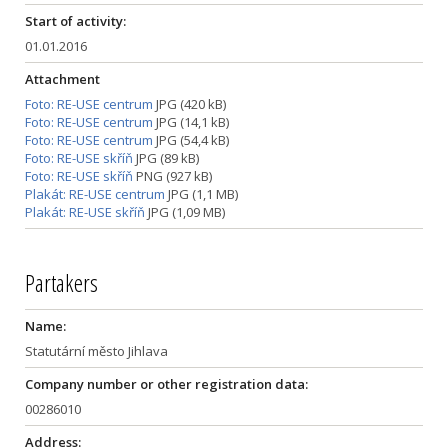
Start of activity:
01.01.2016
Attachment
Foto: RE-USE centrum
JPG (420 kB)
Foto: RE-USE centrum
JPG (14,1 kB)
Foto: RE-USE centrum
JPG (54,4 kB)
Foto: RE-USE skříň
JPG (89 kB)
Foto: RE-USE skříň
PNG (927 kB)
Plakát: RE-USE centrum
JPG (1,1 MB)
Plakát: RE-USE skříň
JPG (1,09 MB)
Partakers
Name:
Statutární město Jihlava
Company number or other registration data:
00286010
Address: