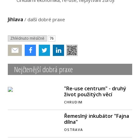
Cirkulární ekonomika, re-use, neplýtvání zdroji
Jihlava
/
další dobré praxe
Zhlédnuto měsíčně
76
Poslat
Nejčtenější dobrá praxe
"Re-use centrum" - druhý
život použitých věcí
CHRUDIM
Řemeslný inkubátor "Fajna
dílna"
OSTRAVA