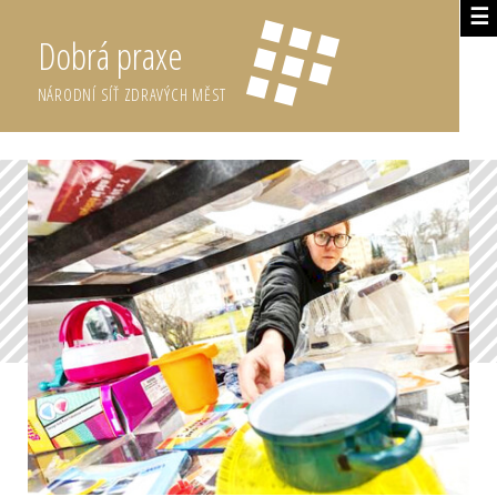
☰
Dobrá praxe
NÁRODNÍ SÍŤ ZDRAVÝCH MĚST