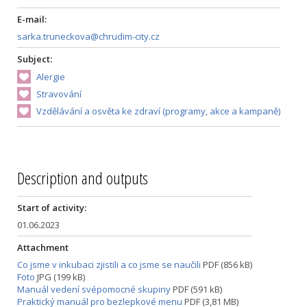
E-mail:
sarka.truneckova@chrudim-city.cz
Subject:
Alergie
Stravování
Vzdělávání a osvěta ke zdraví (programy, akce a kampaně)
Description and outputs
Start of activity:
01.06.2023
Attachment
Co jsme v inkubaci zjistili a co jsme se naučili
PDF (856 kB)
Foto
JPG (199 kB)
Manuál vedení svépomocné skupiny
PDF (591 kB)
Praktický manuál pro bezlepkové menu
PDF (3,81 MB)