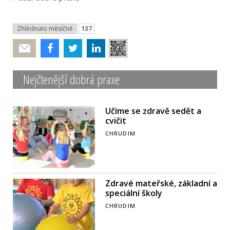
Zhlédnuto měsíčně
137
Poslat
Nejčtenější dobrá praxe
Učíme se zdravě sedět a
cvičit
CHRUDIM
Zdravé mateřské, základní a
speciální školy
CHRUDIM