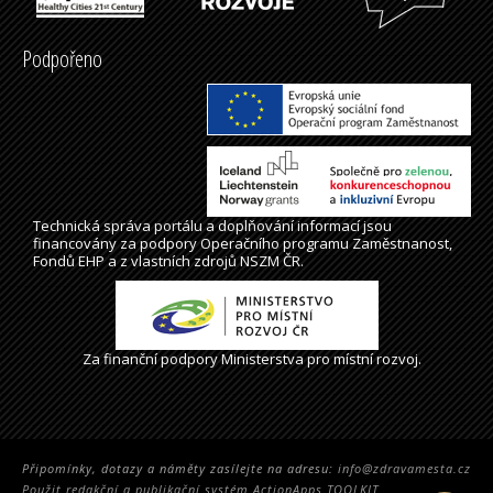
Podpořeno
Technická správa
portálu
a doplňování informací jsou
financovány za podpory Operačního programu Zaměstnanost,
Fondů EHP a z vlastních zdrojů NSZM ČR.
Za finanční podpory Ministerstva pro místní rozvoj.
Připomínky, dotazy a náměty zasílejte na adresu:
info@zdravamesta.cz
Použit redakční a publikační systém ActionApps TOOLKIT